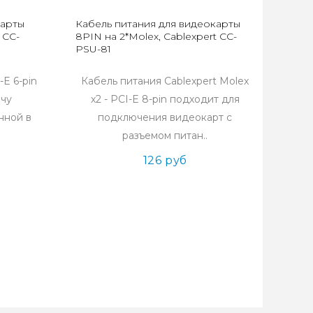
карты
Кабель питания для видеокарты
 CC-
8PIN на 2*Molex, Cablexpert CC-
PSU-81
E 6-pin
Кабель питания Cablexpert Molex
ачу
х2 - PCI-E 8-pin подходит для
нной в
подключения видеокарт с
разъемом питан..
126 руб