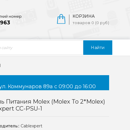
КОРЗИНА
ткий номер
963
товаров 0 (0 руб)
Найти
1
ул. Коммунаров 89а с 09:00 до 16:00
ь Питания Molex (Molex To 2*Molex)
xpert CC-PSU-1
одитель::
Cablexpert