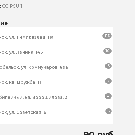
:
CC-PSU-1
чие
115
нск, ул. Тимирязева, 11а
10
нск, ул. Ленина, 143
6
робельск, ул. Коммунаров, 89а
2
нск, кв. Дружба, 11
4
билейный, кв. Ворошилова, 3
5
нск, ул. Советская, 6
90 руб