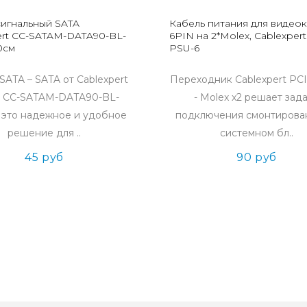
сигнальный SATA
Кабель питания для видео
ert CC-SATAM-DATA90-BL-
6PIN на 2*Molex, Cablexpert
0см
PSU-6
SATA – SATA от Cablexpert
Переходник Cablexpert PCI-
 CC-SATAM-DATA90-BL-
- Molex x2 решает зад
 это надежное и удобное
подключения смонтирова
решение для ..
системном бл..
45 руб
90 руб