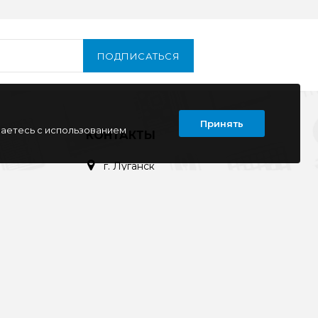
ПОДПИСАТЬСЯ
Принять
шаетесь с использованием
Т
КОНТАКТЫ
г. Луганск
кв. Дружба 11
ул. Тимирязева, 11а
ул. Советская, д. 6
ул. Ленина, д.143
кв. Ворошилова, д.3
г. Старобельск