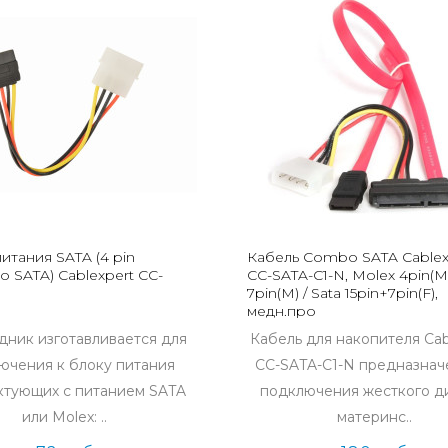
итания SATA (4 pin
Кабель Combo SATA Cablex
 SATA) Cablexpert CC-
CC-SATA-C1-N, Molex 4pin(M
7pin(M) / Sata 15pin+7pin(F),
медн.про
ник изготавливается для
Кабель для накопителя Cab
ючения к блоку питания
CC-SATA-C1-N предназнач
ктующих с питанием SATA
подключения жесткого д
или Molex: ..
материнс..