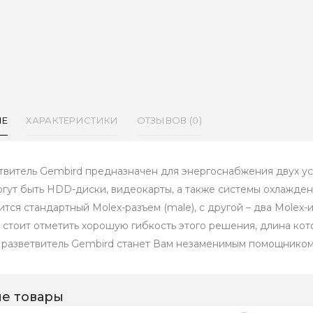
ИЕ
ХАРАКТЕРИСТИКИ
ОТЗЫВОВ (0)
твитель Gembird предназначен для энергоснабжения двух ус
огут быть HDD-диски, видеокарты, а также системы охлажден
ится стандартный Molex-разъем (male), с другой – два Molex-
 стоит отметить хорошую гибкость этого решения, длина кото
 разветвитель Gembird станет Вам незаменимым помощником
е товары