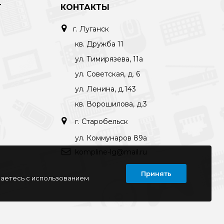
Т
КОНТАКТЫ
г. Луганск
кв. Дружба 11
ул. Тимирязева, 11а
ул. Советская, д. 6
ул. Ленина, д.143
кв. Ворошилова, д.3
г. Старобельск
ул. Коммунаров 89а
kompline-lg@mail.ru
Принять
шаетесь с использованием