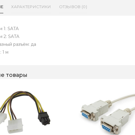
ИЕ
ХАРАКТЕРИСТИКИ
ОТЗЫВОВ (0)
м 1: SATA
м 2: SATA
азный разъём: да
 1 м
е товары