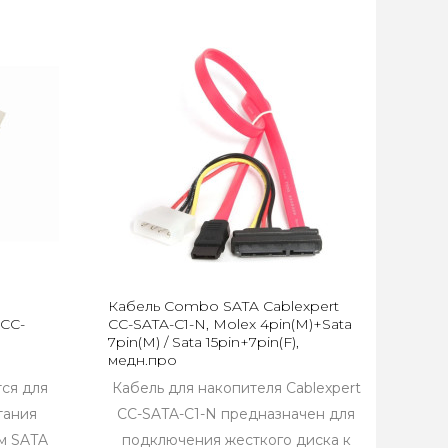
Кабель Combo SATA Cablexpert
 CC-
CC-SATA-C1-N, Molex 4pin(M)+Sata
7pin(M) / Sata 15pin+7pin(F),
медн.про
ся для
Кабель для накопителя Cablexpert
тания
CC-SATA-C1-N предназначен для
м SATA
подключения жесткого диска к