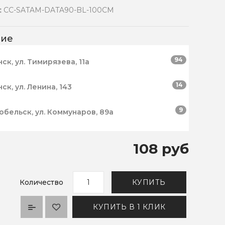
:
CC-SATAM-DATA90-BL-100CM
чие
94
нск, ул. Тимирязева, 11а
14
нск, ул. Ленина, 143
9
робельск, ул. Коммунаров, 89а
108 руб
Количество
КУПИТЬ
КУПИТЬ В 1 КЛИК