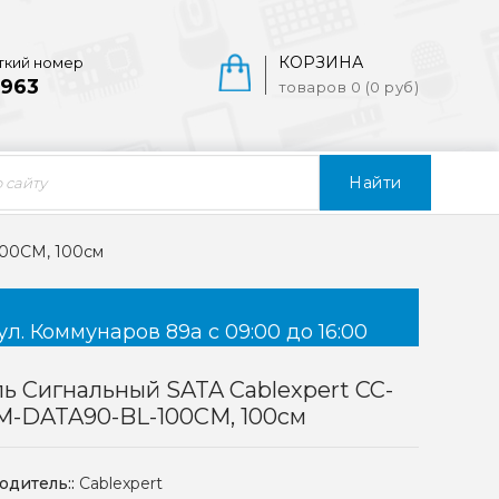
КОРЗИНА
ткий номер
963
товаров 0 (0 руб)
Найти
100CM, 100см
ул. Коммунаров 89а с 09:00 до 16:00
ь Сигнальный SATA Cablexpert CC-
M-DATA90-BL-100CM, 100см
одитель::
Cablexpert