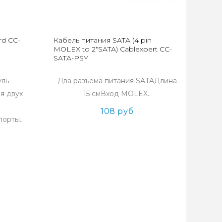
d CC-
Кабель питания SATA (4 pin
MOLEX to 2*SATA) Cablexpert CC-
SATA-PSY
ль-
Два разъема питания SATAДлина
я двух
15 смВход MOLEX..
108 руб
орты..