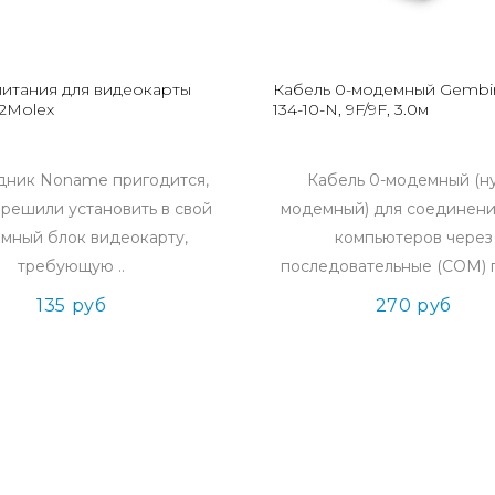
питания для видеокарты
Кабель 0-модемный Gembir
 2Molex
134-10-N, 9F/9F, 3.0м
дник Noname пригодится,
Кабель 0-модемный (ну
 решили установить в свой
модемный) для соединени
емный блок видеокарту,
компьютеров через
требующую ..
последовательные (COM) п
135 руб
270 руб