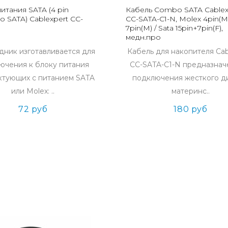
итания SATA (4 pin
Кабель Combo SATA Cablex
 SATA) Cablexpert CC-
CC-SATA-C1-N, Molex 4pin(M
7pin(M) / Sata 15pin+7pin(F),
медн.про
ник изготавливается для
Кабель для накопителя Cab
ючения к блоку питания
CC-SATA-C1-N предназнач
ктующих с питанием SATA
подключения жесткого д
или Molex: ..
материнс..
72 руб
180 руб