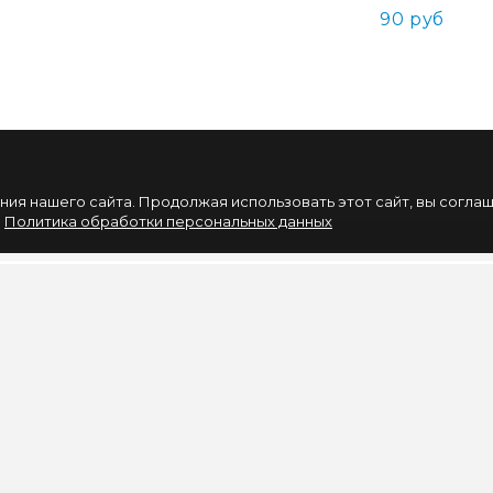
90 руб
ия нашего сайта. Продолжая использовать этот сайт, вы согла
.
Политика обработки персональных данных
НАШИХ СОБЫТИЙ
ИНФОРМАЦИЯ
ЛИЧНЫЙ КАБИНЕ
Вакансии
Личный Кабинет