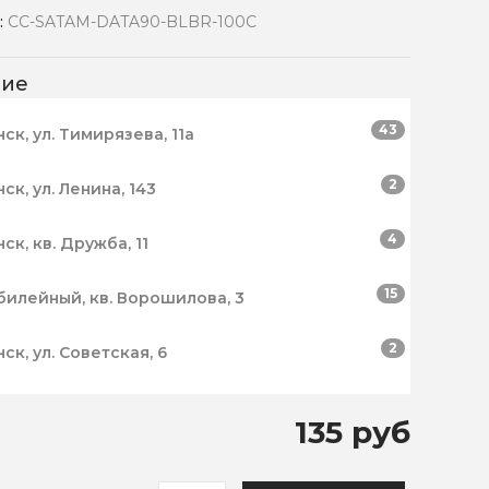
:
CC-SATAM-DATA90-BLBR-100C
чие
43
нск, ул. Тимирязева, 11а
2
нск, ул. Ленина, 143
4
нск, кв. Дружба, 11
15
билейный, кв. Ворошилова, 3
2
нск, ул. Советская, 6
135 руб