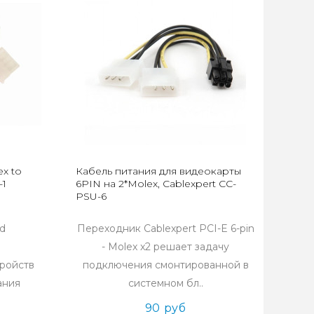
x to
Кабель питания для видеокарты
-1
6PIN на 2*Molex, Cablexpert CC-
PSU-6
d
Переходник Cablexpert PCI-E 6-pin
- Molex x2 решает задачу
ройств
подключения смонтированной в
ания
системном бл..
90 руб