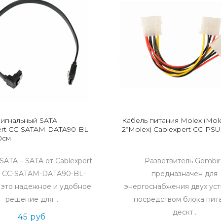
сигнальный SATA
Кабель питания Molex (Mole
ert CC-SATAM-DATA90-BL-
2*Molex) Cablexpert CC-PSU
0см
SATA – SATA от Cablexpert
Разветвитель Gembir
 CC-SATAM-DATA90-BL-
предназначен для
 это надежное и удобное
энергоснабжения двух уст
решение для ..
посредством блока пит
дескт..
45 руб