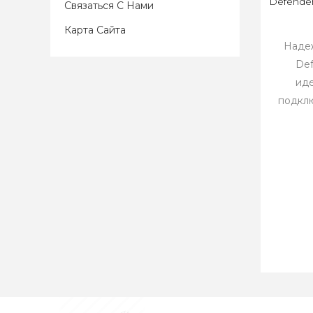
Defende
Связаться С Нами
Карта Сайта
Наде
Def
ид
подклю