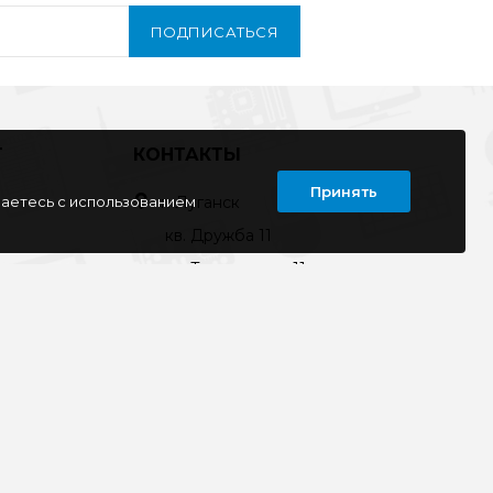
ПОДПИСАТЬСЯ
Т
КОНТАКТЫ
Принять
шаетесь с использованием
г. Луганск
кв. Дружба 11
ул. Тимирязева, 11а
ул. Советская, д. 6
ул. Ленина, д.143
кв. Ворошилова, д.3
г. Старобельск
ул. Коммунаров 89а
kompline-lg@mail.ru