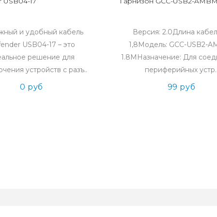
r USB04-17
Гарнизон GCC-USB2-AMBM
жный и удобный кабель
Версия: 2.0Длина кабел
ender USB04-17 – это
1,8Модель: GCC-USB2-
еальное решение для
1.8MНазначение: Для сое
чения устройств с разъ..
периферийных устр.
0 руб
99 руб