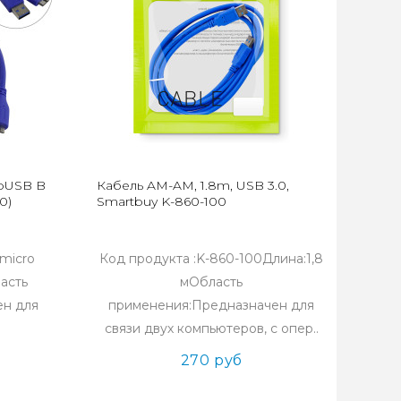
roUSB B
Кабель AM-AM, 1.8m, USB 3.0,
0)
Smartbuy K-860-100
 micro
Код продукта :K-860-100Длина:1,8
асть
мОбласть
ен для
применения:Предназначен для
связи двух компьютеров, с опер..
270 руб