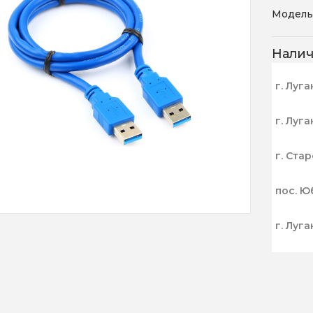
Модель
Нали
г. Луга
г. Луга
г. Ста
пос. Ю
г. Луга