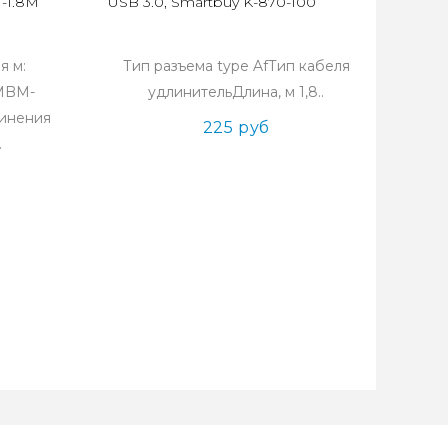
-1.8M
USB 3.0, Smartbuy K-870-100
я м:
Тип разъема type AfТип кабеля
AMBM-
удлинительДлина, м 1,8..
динения
225 руб
.