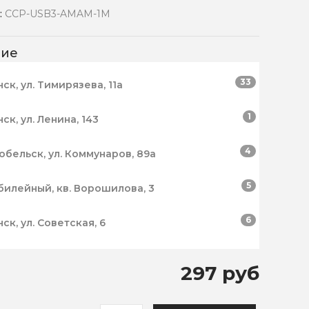
:
CCP-USB3-AMAM-1M
чие
33
нск, ул. Тимирязева, 11а
1
нск, ул. Ленина, 143
4
робельск, ул. Коммунаров, 89а
5
билейный, кв. Ворошилова, 3
6
нск, ул. Советская, 6
297 руб