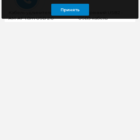
Принять
Кабель-удлинитель
Внутренний USB2 -
AM-AF 1.8m USB 2.0
USB3 кабель
DeTech
Cablexpert CC-U3U2-01,
9pin/19pin, 0.3m
Не хватает длины
Кабель предназначен
кабеля? Не беда!
для подключения USB
Кабели DeTech
3.0 устройств к
помогут справиться с
материнской плате
любой задачей!- Тип
через USB 2.0 разъём
кабеля: USB..
Ско..
113 руб
315 руб