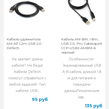
Кабель-удлинитель
Кабель AM-BM, 1.8m,
AM-AF 1.2m USB 2.0
USB 2.0, Pro Cablexpert
DeTech
CCP-USB2-AMBM-6
черный
Не хватает длины
Особенности:-
кабеля? Не беда!
Экранированный USB
Кабели DeTech
A-B кабель длиной 1.8
помогут справиться с
м для питания и
любой задачей!- Тип
передачи
кабеля: USB..
данныхТехнические
хар..
95 руб
135 руб