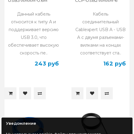
USB3-AMAM-0.6M
CCP-USB2-AMAM-6
Данный кабель
Кабель
относится к типу A и
соединительный
поддерживает версию
Cablexpert USB A - USB
USB 3.0, что
A с двумя разъемами-
обеспечивает высокую
вилками на концах
скорость пе..
соответствует ста..
243 руб
162 руб
Уведомление