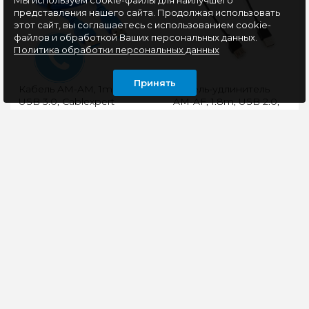
Мы используем cookie-файлы для наилучшего
представления нашего сайта. Продолжая использовать
этот сайт, вы соглашаетесь с использованием cookie-
файлов и обработкой Ваших персональных данных.
Политика обработки персональных данных
Принять
Кабель AM-AM, 1m,
Кабель-удлинитель
USB 3.0, Cablexpert
AM-AF, 1.8m, USB 2.0,
CCP-USB3-AMAM-1M
Cablexpert CC-USB2-
AMAF-6B-N, черный
USB 3.0 A-папа/A-
Тип кабеля: USB
папаДля USB3
удлинительВерсия
концентратора или
USB: 2.0Скорость
мобильного шасси
передачи данных: до
жесткого диска с A-
480 Мбит/секРазъёмы:
розеткойИнтерфей..
USB Type ..
297 руб
113 руб