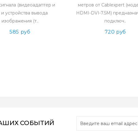
игнала (видеоадаптер и
метров от Cablexpert (мод
) и устройства вывода
HDMI-DVI-7.5M) предназна
изображения (т..
подключ..
585 руб
720 руб
НАШИХ СОБЫТИЙ