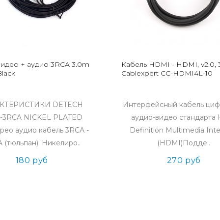
видео + аудио 3RCA 3.0m
Кабель HDMI - HDMI, v2.0, 3
lack
Cablexpert CC-HDMI4L-10
АКТЕРИСТИКИ DETECH
Интерфейсный кабель циф
-3RCA NICKEL PLATED
аудио-видео стандарта 
рео аудио кабель 3RCA -
Definition Multimedia Int
 (тюльпан). Никелиро..
(HDMI)Подде..
180 руб
270 руб