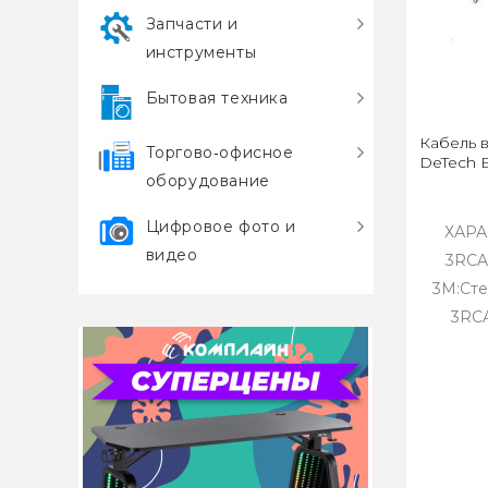
Запчасти и
инструменты
Бытовая техника
Кабель 
Торгово‑офисное
DeTech B
оборудование
Цифровое фото и
ХАР
видео
3RCA
3М:Сте
3RCA