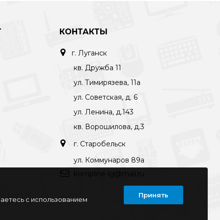
Т
КОНТАКТЫ
г. Луганск
кв. Дружба 11
ул. Тимирязева, 11а
ул. Советская, д. 6
ул. Ленина, д.143
кв. Ворошилова, д.3
г. Старобельск
ул. Коммунаров 89а
kompline-lg@mail.ru
Принять
шаетесь с использованием