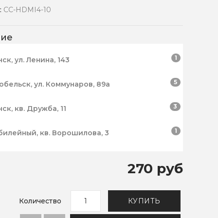
:
CC-HDMI4-10
чие
1
нск, ул. Ленина, 143
5
робельск, ул. Коммунаров, 89а
3
нск, кв. Дружба, 11
1
билейный, кв. Ворошилова, 3
270 руб
Количество
КУПИТЬ