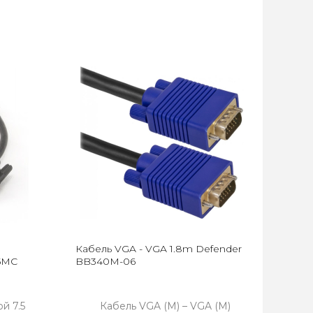
Кабель VGA - VGA 1.8m Defender
.5MC
BB340M-06
й 7.5
Кабель VGA (M) – VGA (M)