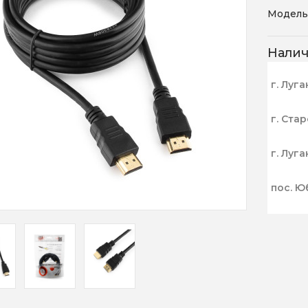
Модель
Нали
г. Луга
г. Ста
г. Луга
пос. Ю