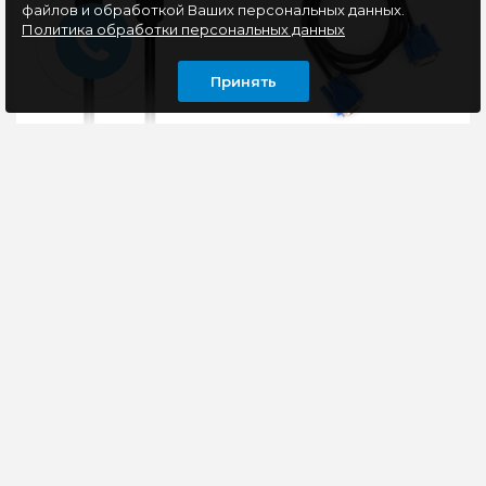
файлов и обработкой Ваших персональных данных.
Политика обработки персональных данных
Принять
Кабель HDMI - HDMI,
Кабель VGA - VGA 1.8m
v2.0, 2m, Smartbuy K-
Cablexpert CC-PVGA-
421-100
1.8M Black Ferrite
Кабель для
Особенности Кабель
подключения HDMI
для подключения
монитора к разъему
монитора с
HDMI видеокарты или
интерфейсом VGA к
для подключения
видеоадаптеру с
плеера с выходом ..
разъёмом VGA. Технич..
252 руб
225 руб