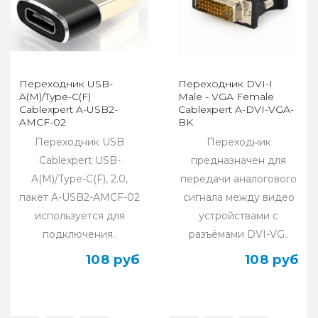
Переходник USB-
Переходник DVI-I
A(M)/Type-C(F)
Male - VGA Female
Cablexpert A-USB2-
Cablexpert A-DVI-VGA-
AMCF-02
BK
Переходник USB
Переходник
Cablexpert USB-
предназначен для
A(M)/Type-C(F), 2.0,
передачи аналогового
пакет A-USB2-AMCF-02
сигнала между видео
используется для
устройствами с
подключения..
разъёмами DVI-VG..
108 руб
108 руб