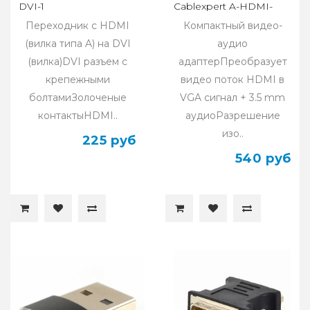
DVI-1
Cablexpert A-HDMI-
VGA-02
Переходник с HDMI
Компактный видео-
(вилка типа A) на DVI
аудио
(вилка)DVI разъем с
адаптерПреобразует
крепежными
видео поток HDMI в
болтамиЗолоченые
VGA сигнал + 3.5 mm
контактыHDMI..
аудиоРазрешение
изо..
225 руб
540 руб