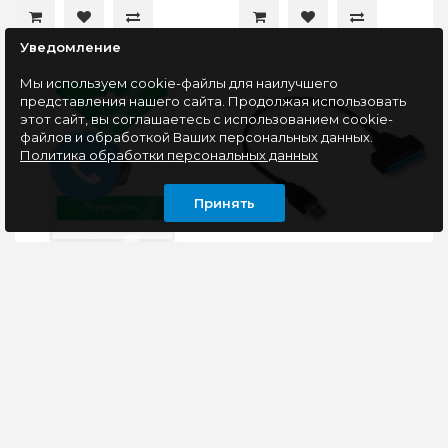
Уведомление
Мы используем cookie-файлы для наилучшего
представления нашего сайта. Продолжая использовать
этот сайт, вы соглашаетесь с использованием cookie-
файлов и обработкой Ваших персональных данных.
Политика обработки персональных данных
Принять
Переходник HDMI
Адаптер USB3.2 Gen1
(Male) - HDMI (Female)
на SATA 2.5" HDD/SSD
Smartbuy (A111)/50,
Cablexpert A-USB3-
угловой
SATA3-2.5, Sata3, 5 Гбит/
с, 0.3м
Адаптер SmartBuy
Внешний адаптер для
предназначен для для
накопителя Cablexpert
подключения техники
A-USB3-SATA3-2.5
с разъемами HDMI.
предназначен для