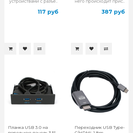
устройствами с разъё..
него происходит прис..
117 руб
387 руб
Планка USB 3.0 на
Переходник USB Type-
переднюю панель 3.5"
C/HDMI, 1.8m,