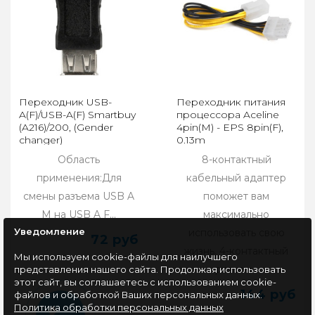
Переходник USB-
Переходник питания
A(F)/USB-A(F) Smartbuy
процессора Aceline
(A216)/200, (Gender
4pin(M) - EPS 8pin(F),
changer)
0.13m
Область
8-контактный
применения:Для
кабельный адаптер
смены разъема USB A
поможет вам
M на USB A F...
максимально
Уведомление
использовать свою
72 руб
жизнь. 4-контактный
Мы используем cookie-файлы для наилучшего
разъем ..
представления нашего сайта. Продолжая использовать
этот сайт, вы соглашаетесь с использованием cookie-
144 руб
файлов и обработкой Ваших персональных данных.
Политика обработки персональных данных