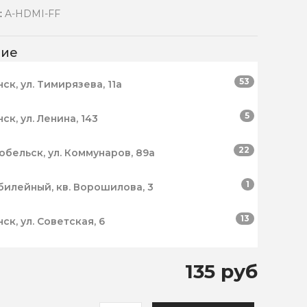
:
A-HDMI-FF
чие
53
нск, ул. Тимирязева, 11а
5
нск, ул. Ленина, 143
22
робельск, ул. Коммунаров, 89а
1
билейный, кв. Ворошилова, 3
13
нск, ул. Советская, 6
135 руб