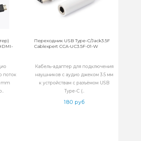
тер)
Переходник USB Type-C/Jack3.5F
-HDMI-
Cablexpert CCA-UC3.5F-01-W
дио
Кабель-адаптер для подключения
о поток
наушников с аудио джеком 3.5 мм
5 mm
к устройствам с разъёмом USB
..
Type-C (..
180 руб