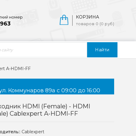
КОРЗИНА
ткий номер
963
товаров 0 (0 руб)
Найти
ert A-HDMI-FF
ул. Коммунаров 89а с 09:00 до 16:00
одник HDMI (Female) - HDMI
le) Cablexpert A-HDMI-FF
одитель::
Cablexpert