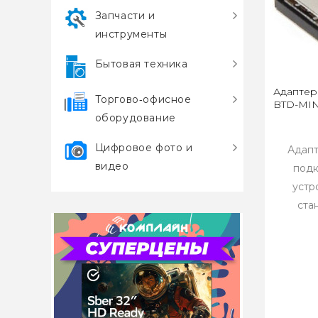
Запчасти и
инструменты
Бытовая техника
Адаптер 
Торгово‑офисное
BTD-MIN
оборудование
Цифровое фото и
Адапт
видео
подк
устр
ста