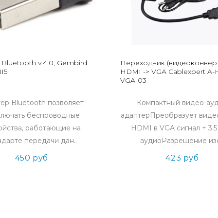
Bluetooth v.4.0, Gembird
Переходник (видеоконвер
I5
HDMI -> VGA Cablexpert A
VGA-03
ер Bluetooth позволяет
Компактный видео-ау
лючать беспроводные
адаптерПреобразует виде
ойства, работающие на
HDMI в VGA сигнал + 3.
ндарте передачи дан..
аудиоРазрешение изо
450 руб
423 руб