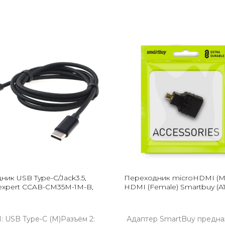
ик USB Type-C/Jack3.5,
Переходник microHDMI (Ma
lexpert CCAB-CM35M-1M-B,
HDMI (Female) Smartbuy (A1
1: USB Type-C (M)Разъём 2:
Адаптер SmartBuy предна