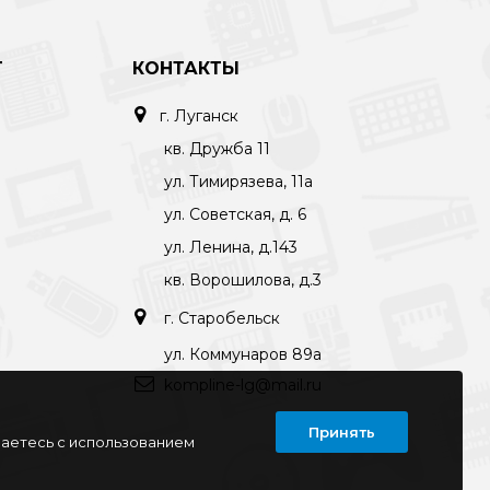
Т
КОНТАКТЫ
г. Луганск
кв. Дружба 11
ул. Тимирязева, 11а
ул. Советская, д. 6
ул. Ленина, д.143
кв. Ворошилова, д.3
г. Старобельск
ул. Коммунаров 89а
kompline-lg@mail.ru
Принять
шаетесь с использованием