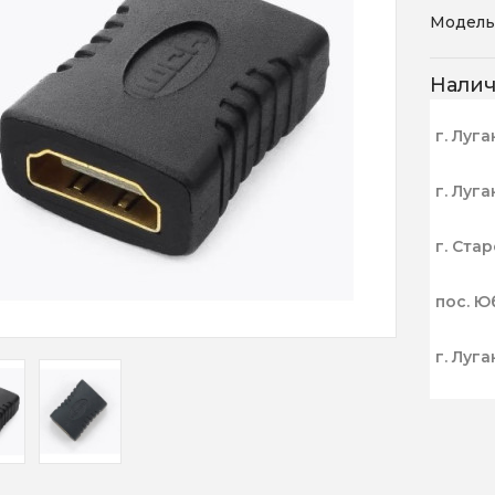
Модель
Нали
г. Луга
г. Луга
г. Ста
пос. Ю
г. Луга