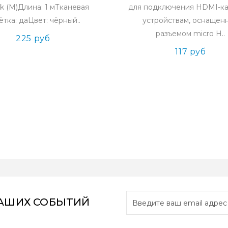
ck (M)Длина: 1 мТканевая
для подключения HDMI-ка
ётка: даЦвет: чёрный..
устройствам, оснащен
разъемом micro H..
225 руб
117 руб
НАШИХ СОБЫТИЙ