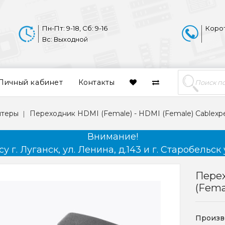
Пн-Пт: 9-18, Сб: 9-16
Коро
Вс: Выходной
Личный кабинет
Контакты
птеры
Переходник HDMI (Female) - HDMI (Female) Cablexp
Внимание!
 г. Луганск, ул. Ленина, д.143 и г. Старобельск 
Перех
(Fema
Произв