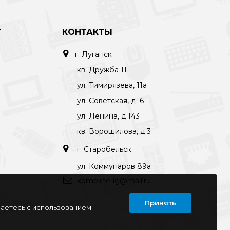
Т
КОНТАКТЫ
г. Луганск
кв. Дружба 11
ул. Тимирязева, 11а
ул. Советская, д. 6
ул. Ленина, д.143
кв. Ворошилова, д.3
г. Старобельск
ул. Коммунаров 89а
kompline-lg@mail.ru
Принять
шаетесь с использованием