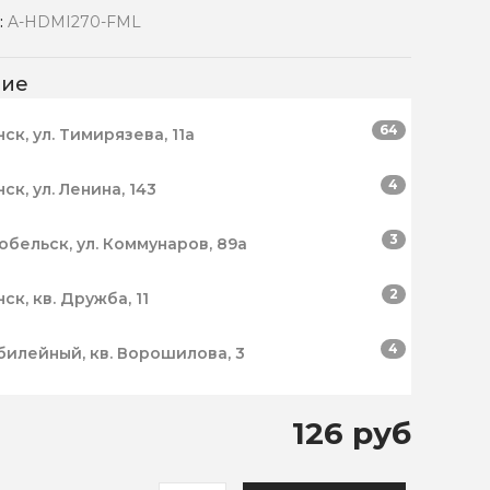
:
A-HDMI270-FML
чие
64
нск, ул. Тимирязева, 11а
4
нск, ул. Ленина, 143
3
робельск, ул. Коммунаров, 89а
2
нск, кв. Дружба, 11
4
билейный, кв. Ворошилова, 3
126 руб