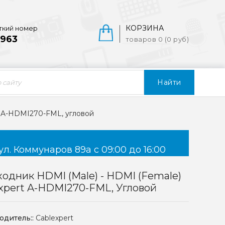
КОРЗИНА
ткий номер
963
товаров 0 (0 руб)
Найти
t A-HDMI270-FML, угловой
ул. Коммунаров 89а с 09:00 до 16:00
одник HDMI (Male) - HDMI (Female)
xpert A-HDMI270-FML, Угловой
одитель::
Cablexpert