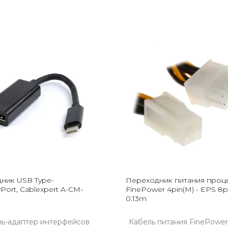
ник USB Type-
Переходник питания проц
yPort, Cablexpert A-CM-
FinePower 4pin(M) - EPS 8pi
0.13m
ль-адаптер интерфейсов
Кабель питания FinePower 