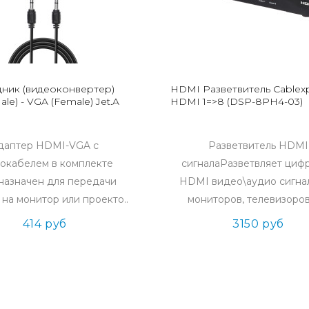
ник (видеоконвертер)
HDMI Разветвитель Cablexp
le) - VGA (Female) Jet.A
HDMI 1=>8 (DSP-8PH4-03)
даптер HDMI-VGA с
Разветвитель HDMI
окабелем в комплекте
сигналаРазветвляет циф
назначен для передачи
HDMI видео\аудио сигнал
 на монитор или проекто..
мониторов, телевизоров 
414 руб
3150 руб