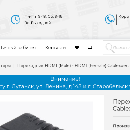
Пн-Пт: 9-18, Сб: 9-16
Коро
Вс: Выходной
Личный кабинет
Контакты
птеры
Переходник HDMI (Male) - HDMI (Female) Cablexper
Внимание!
 г. Луганск, ул. Ленина, д.143 и г. Старобельск 
Перех
Cable
Произв