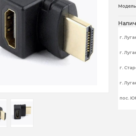
Модель
Нали
г. Луга
г. Луга
г. Ста
г. Луга
пос. Ю