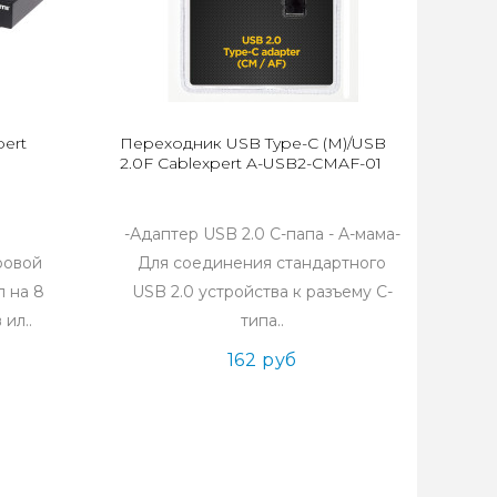
ert
Переходник USB Type-C (M)/USB
2.0F Cablexpert A-USB2-CMAF-01
-Адаптер USB 2.0 C-папа - A-мама-
ровой
Для соединения стандартного
 на 8
USB 2.0 устройства к разъему С-
ил..
типа..
162 руб