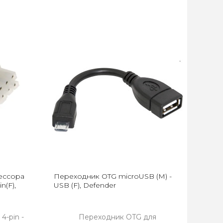
ессора
Переходник OTG microUSB (M) -
n(F),
USB (F), Defender
4-pin -
Переходник OTG для