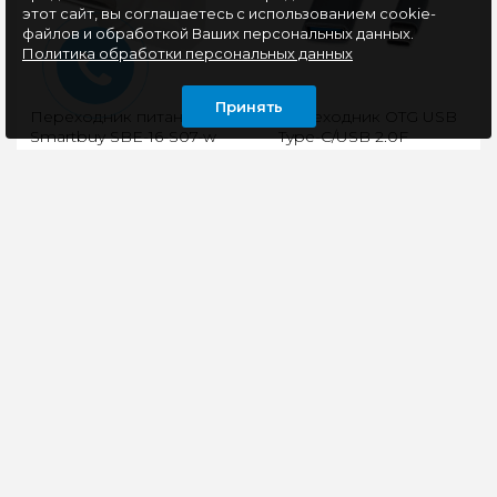
этот сайт, вы соглашаетесь с использованием cookie-
файлов и обработкой Ваших персональных данных.
Политика обработки персональных данных
Принять
Переходник питания
Переходник OTG USB
Smartbuy SBE-16-S07-w
Type-C/USB 2.0F
16A, белый
Cablexpert A-OTG-
CMAF2-02
Адаптер Smartbuy
OTG кабель-
используется для
переходник с Type-C
подключения
на USBДля
приборов с вилкой
подключения USB-
европейского
периферии к
стандарта к розетке
смартфонам,
рос..
планшетам и ноутбук..
45 руб
180 руб