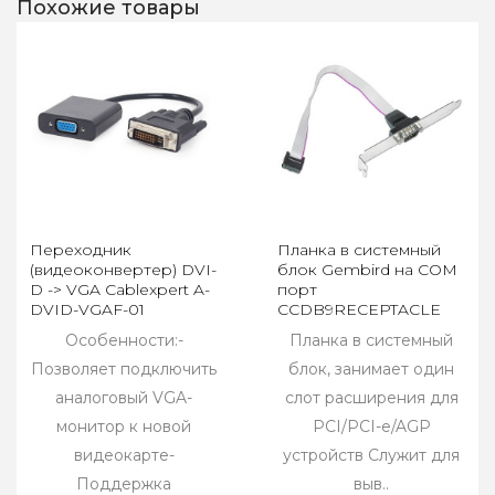
Похожие товары
Переходник
Планка в системный
(видеоконвертер) DVI-
блок Gembird на COM
D -> VGA Cablexpert A-
порт
DVID-VGAF-01
CCDB9RECEPTACLE
Особенности:-
Планка в системный
Позволяет подключить
блок, занимает один
аналоговый VGA-
слот расширения для
монитор к новой
PCI/PCI-e/AGP
видеокарте-
устройств Служит для
Поддержка
выв..