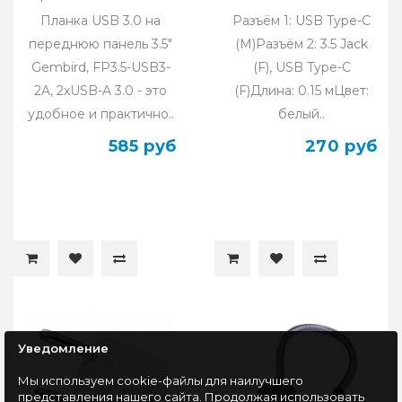
W
Планка USB 3.0 на
Разъём 1: USB Type-C
переднюю панель 3.5"
(M)Разъём 2: 3.5 Jack
Gembird, FP3.5-USB3-
(F), USB Type-C
2A, 2xUSB-A 3.0 - это
(F)Длина: 0.15 мЦвет:
удобное и практично..
белый..
585 руб
270 руб
Уведомление
Мы используем cookie-файлы для наилучшего
представления нашего сайта. Продолжая использовать