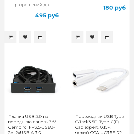
разрешений до ..
180 руб
495 руб
Планка USB 3.0 на
Переходник USB Type-
переднюю панель 3.5"
C/Jack3.5F+Type-C(F),
Gembird, FP3.5-USB3-
Cablexpert, 0.15м,
2A, 2xUSB-A 3.0
белый CCA-UC3.5F-02-