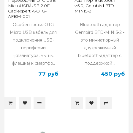
Переходник OTG USB
Адаптер Bluetooth
MicroUSB/USB 2.0F
v.5.0, Gembird BTD-
Cablexpert A-OTG-
MINI5-2
AFBM-001
Особенности:-OTG
Bluetooth адаптер
Micro USB кабель для
Gembird BTD-MINI5-2 -
подключения USB-
это миниатюрный
периферии
двухрежимный
(клавиатура, мышь,
bluetooth-адаптер с
флешка) к смартфо..
поддержкой ..
77 руб
450 руб