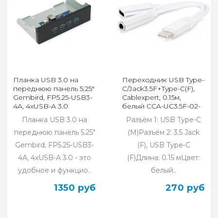
Планка USB 3.0 на
Переходник USB Type-
переднюю панель 5.25"
C/Jack3.5F+Type-C(F),
Gembird, FP5.25-USB3-
Cablexpert, 0.15м,
4A, 4xUSB-A 3.0
белый CCA-UC3.5F-02-
W
Планка USB 3.0 на
Разъём 1: USB Type-C
переднюю панель 5.25"
(M)Разъём 2: 3.5 Jack
Gembird, FP5.25-USB3-
(F), USB Type-C
4A, 4xUSB-A 3.0 - это
(F)Длина: 0.15 мЦвет:
удобное и функцио..
белый..
1350 руб
270 руб