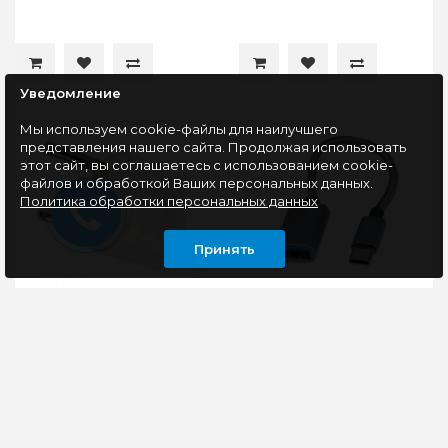
Уведомление
Мы используем cookie-файлы для наилучшего
представления нашего сайта. Продолжая использовать
этот сайт, вы соглашаетесь с использованием cookie-
файлов и обработкой Ваших персональных данных.
Политика обработки персональных данных
Принять
Переходник питания
Переходник OTG USB
Smartbuy SBE-16-S07-w
Type-C/USB 2.0F
16A, белый
Cablexpert A-OTG-
CMAF2-02
Адаптер Smartbuy
OTG кабель-
используется для
переходник с Type-C