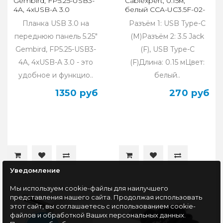
Gembird, FP5.25-USB3-
Cablexpert, 0.15м,
4A, 4xUSB-A 3.0
белый CCA-UC3.5F-02-
W
Планка USB 3.0 на
Разъём 1: USB Type-C
переднюю панель 5.25"
(M)Разъём 2: 3.5 Jack
Gembird, FP5.25-USB3-
(F), USB Type-C
4A, 4xUSB-A 3.0 - это
(F)Длина: 0.15 мЦвет:
удобное и функцио..
белый..
1350 руб
270 руб
Уведомление
Мы используем cookie-файлы для наилучшего
представления нашего сайта. Продолжая использовать
этот сайт, вы соглашаетесь с использованием cookie-
файлов и обработкой Ваших персональных данных.