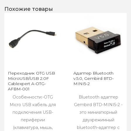
Похожие товары
Переходник OTG USB
Адаптер Bluetooth
MicroUSB/USB 2.0F
v.5.0, Gembird BTD-
Cablexpert A-OTG-
MINI5-2
AFBM-001
Особенности:-OTG
Bluetooth адаптер
Micro USB кабель для
Gembird BTD-MINI5-2 -
подключения USB-
это миниатюрный
периферии
двухрежимный
(клавиатура, мышь,
bluetooth-адаптер с