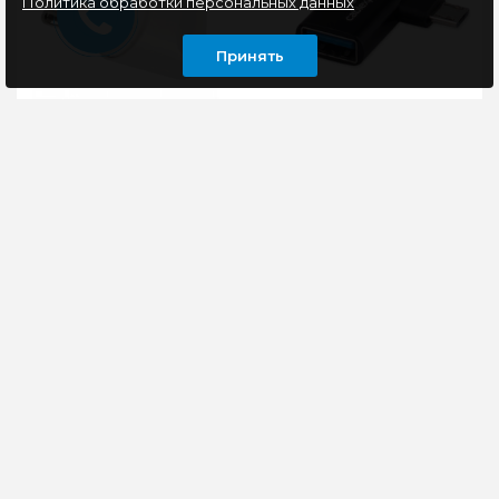
Политика обработки персональных данных
Принять
Переходник питания
Переходник USB OTG,
Smartbuy SBE-16-S07-w
AF/Type-
16A, белый
C(M)+MicroUSB(M)+Lightni
Cablexpert A-USB3.1-
AF-3in1
Адаптер Smartbuy
OTG-переходник (3 в 1)
используется для
с Type-C, Micro,
подключения
Lightning на USB.Для
приборов с вилкой
подключения USB-
европейского
периферии к
стандарта к розетке
смартфонам,..
рос..
297 руб
45 руб