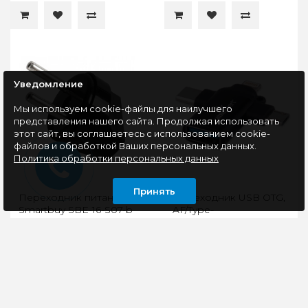
Уведомление
Мы используем cookie-файлы для наилучшего
представления нашего сайта. Продолжая использовать
этот сайт, вы соглашаетесь с использованием cookie-
файлов и обработкой Ваших персональных данных.
Политика обработки персональных данных
Принять
Переходник питания
Переходник USB OTG,
Smartbuy SBE-16-S07-b
AF/Type-
16A, черный
C(M)+MicroUSB(M)+Lightni
Cablexpert A-USB3.1-
AF-3in1
Адаптер Smartbuy
OTG-переходник (3 в 1)
используется для
с Type-C, Micro,
подключения
Lightning на USB.Для
приборов с вилкой
подключения USB-