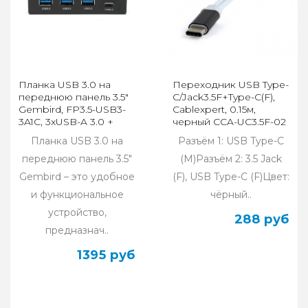
Планка USB 3.0 на
Переходник USB Type-
переднюю панель 3.5"
C/Jack3.5F+Type-C(F),
Gembird, FP3.5-USB3-
Cablexpert, 0.15м,
3A1C, 3xUSB-A 3.0 +
черный CCA-UC3.5F-02
1xType-C
Планка USB 3.0 на
Разъём 1: USB Type-C
переднюю панель 3.5"
(M)Разъём 2: 3.5 Jack
Gembird – это удобное
(F), USB Type-C (F)Цвет:
и функциональное
чёрный..
устройство,
288 руб
предназнач..
1395 руб