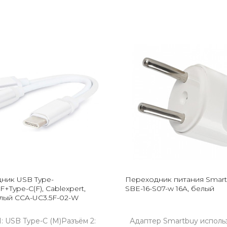
ник USB Type-
Переходник питания Smar
5F+Type-C(F), Cablexpert,
SBE-16-S07-w 16A, белый
елый CCA-UC3.5F-02-W
1: USB Type-C (M)Разъём 2:
Адаптер Smartbuy исполь