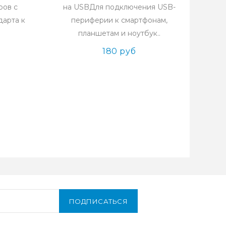
ров с
на USBДля подключения USB-
дарта к
периферии к смартфонам,
планшетам и ноутбук..
180 руб
ПОДПИСАТЬСЯ