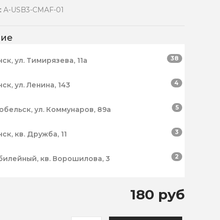
:
A-USB3-CMAF-01
чие
38
нск, ул. Тимирязева, 11а
4
нск, ул. Ленина, 143
5
робельск, ул. Коммунаров, 89а
3
нск, кв. Дружба, 11
2
билейный, кв. Ворошилова, 3
180 руб