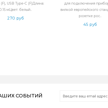
k (F), USB Type-C (F)Длина:
для подключения прибо
0.15 мЦвет: белый..
вилкой европейского стан
розетке рос..
270 руб
45 руб
НАШИХ СОБЫТИЙ