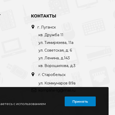
Т
КОНТАКТЫ
г. Луганск
кв. Дружба 11
ул. Тимирязева, 11а
ул. Советская, д. 6
ул. Ленина, д.143
кв. Ворошилова, д.3
г. Старобельск
ул. Коммунаров 89а
kompline-lg@mail.ru
Принять
шаетесь с использованием