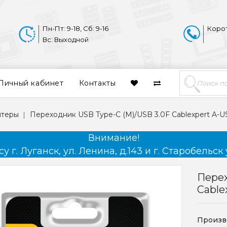
Пн-Пт: 9-18, Сб: 9-16
Коро
Вс: Выходной
Личный кабинет
Контакты
птеры
Переходник USB Type-C (M)/USB 3.0F Cablexpert A-
Внимание!
 г. Луганск, ул. Ленина, д.143 и г. Старобельск 
Перех
Cable
Произв