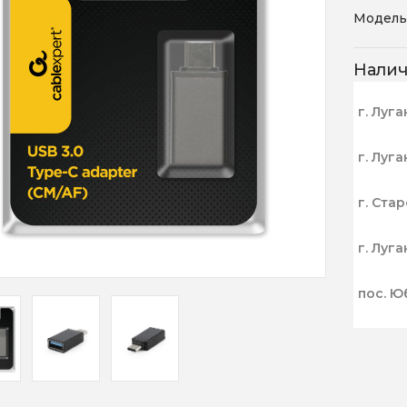
Модель
Нали
г. Луга
г. Луга
г. Ста
г. Луга
пос. Ю