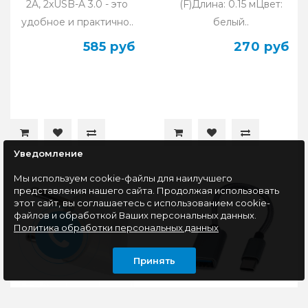
2A, 2xUSB-A 3.0 - это
(F)Длина: 0.15 мЦвет:
удобное и практично..
белый..
585 руб
270 руб
Уведомление
Мы используем cookie-файлы для наилучшего
представления нашего сайта. Продолжая использовать
этот сайт, вы соглашаетесь с использованием cookie-
файлов и обработкой Ваших персональных данных.
Политика обработки персональных данных
Принять