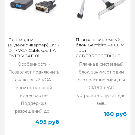
Переходник
Планка в системный
(видеоконвертер) DVI-
блок Gembird на COM
D -> VGA Cablexpert A-
порт
DVID-VGAF-01
CCDB9RECEPTACLE
Особенности:-
Планка в системный
Позволяет подключить
блок, занимает один
аналоговый VGA-
слот расширения для
монитор к новой
PCI/PCI-e/AGP
видеокарте-
устройств Служит для
Поддержка
выв..
разрешений до ..
180 руб
495 руб