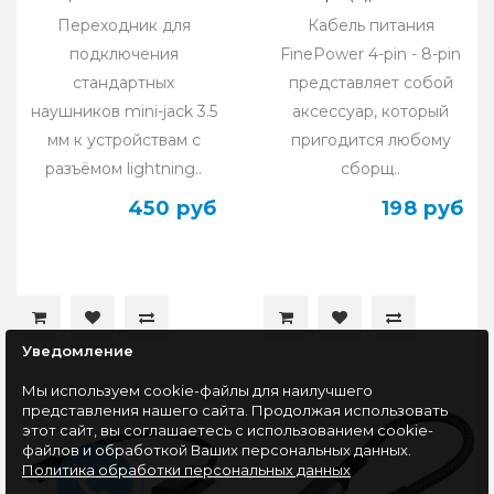
Переходник для
Кабель питания
подключения
FinePower 4-pin - 8-pin
стандартных
представляет собой
наушников mini-jack 3.5
аксессуар, который
мм к устройствам с
пригодится любому
разъёмом lightning..
сборщ..
450 руб
198 руб
Уведомление
Мы используем cookie-файлы для наилучшего
представления нашего сайта. Продолжая использовать
этот сайт, вы соглашаетесь с использованием cookie-
файлов и обработкой Ваших персональных данных.
Политика обработки персональных данных