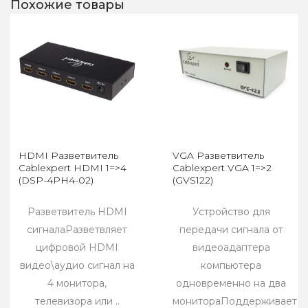
Похожие товары
HDMI Разветвитель
VGA Разветвитель
Cablexpert HDMI 1=>4
Cablexpert VGA 1=>2
(DSP-4PH4-02)
(GVS122)
Разветвитель HDMI
Устройство для
сигналаРазветвляет
передачи сигнала от
цифровой HDMI
видеоадаптера
видео\аудио сигнал на
компьютера
4 монитора,
одновременно на два
телевизора или ..
монитораПоддерживает..