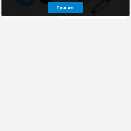
Принять
Переходник
Переходник USB Type-
(видеоконвертер)
C/Jack3.5F+Type-C(F),
miniDP (Male) -> HDMI
Cablexpert, 0.15м,
(Female) Cablexpert A-
серый CCA-UC3.5F-AL
mDPM-HDMIF-02
Переходник
Переходник с
miniDisplayPort ->
разъёмами USB‑C –
HDMI, Cablexpert A-
Jack 3.5 — практичное
mDPM-HDMIF-02,
решение для
20M/19F, кабель 15см,
подключения
черный, пакет...
аудиоустройств к
соврем..
405 руб
198 руб