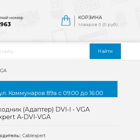
КОРЗИНА
ткий номер
963
товаров 0 (0 руб)
Найти
VGA
ул. Коммунаров 89а с 09:00 до 16:00
одник (адаптер) DVI-I - VGA
xpert A-DVI-VGA
одитель::
Cablexpert