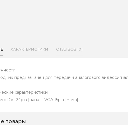
ИЕ
ХАРАКТЕРИСТИКИ
ОТЗЫВОВ (0)
нности:
одник предназначен для передачи аналогового видеосигнал
ческие характеристики:
ы: DVI 24pin [папа] - VGA 15pin [мама]
е товары