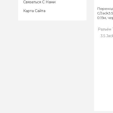
Связаться С Нами
Переход
Карта Сайта
C/Jack3.
0.15м, ч
Разъём 
3.5 Jac