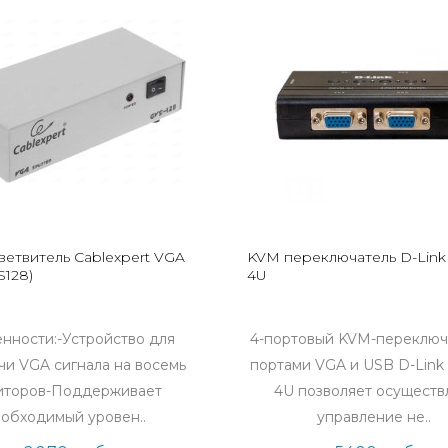
ветвитель Cablexpert VGA
KVM переключатель D-Lin
S128)
4U
нности:-Устройство для
4-портовый KVM-переключ
чи VGA сигнала на восемь
портами VGA и USB D-Lin
иторов-Поддерживает
4U позволяет осуществ
обходимый уровен..
управление не..