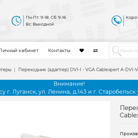
Пн-Пт: 9-18, Сб: 9-16
Коро
Вс: Выходной
Личный кабинет
Контакты
птеры
Переходник (адаптер) DVI-I - VGA Cablexpert A-DVI-
Внимание!
 г. Луганск, ул. Ленина, д.143 и г. Старобельск 
Перех
Cable
Произв