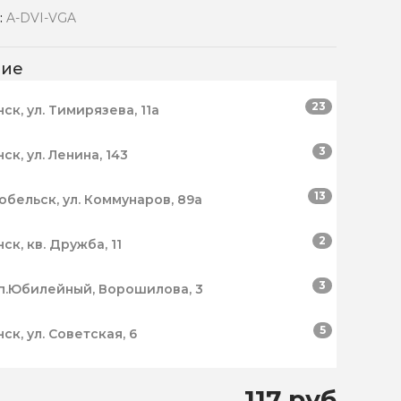
:
A-DVI-VGA
чие
23
нск, ул. Тимирязева, 11а
3
нск, ул. Ленина, 143
13
робельск, ул. Коммунаров, 89а
2
нск, кв. Дружба, 11
3
п.Юбилейный, Ворошилова, 3
5
нск, ул. Советская, 6
117 руб