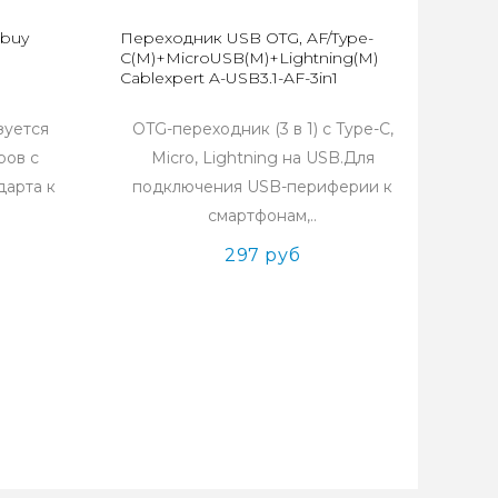
tbuy
Переходник USB OTG, AF/Type-
C(M)+MicroUSB(M)+Lightning(M)
Cablexpert A-USB3.1-AF-3in1
зуется
OTG-переходник (3 в 1) с Type-C,
ров с
Micro, Lightning на USB.Для
дарта к
подключения USB-периферии к
смартфонам,..
297 руб