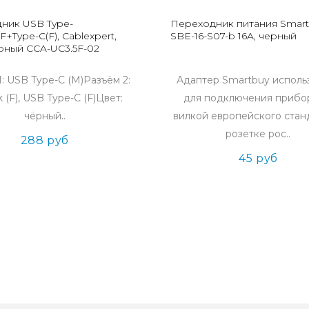
ник USB Type-
Переходник питания Smar
5F+Type-C(F), Cablexpert,
SBE-16-S07-b 16A, черный
ерный CCA-UC3.5F-02
1: USB Type-C (M)Разъём 2:
Адаптер Smartbuy исполь
k (F), USB Type-C (F)Цвет:
для подключения прибо
чёрный..
вилкой европейского стан
розетке рос..
288 руб
45 руб