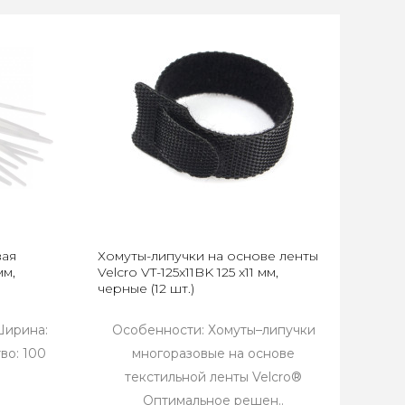
вая
Хомуты-липучки на основе ленты
мм,
Velcro VT-125x11BK 125 x11 мм,
черные (12 шт.)
Ширина:
Особенности: Хомуты–липучки
во: 100
многоразовые на основе
текстильной ленты Velcro®
Оптимальное решен..