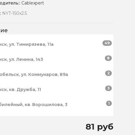
одитель::
Cablexpert
:
NYT-150x2.5
чие
49
нск, ул. Тимирязева, 11а
8
нск, ул. Ленина, 143
2
робельск, ул. Коммунаров, 89а
3
нск, кв. Дружба, 11
1
билейный, кв. Ворошилова, 3
81 руб