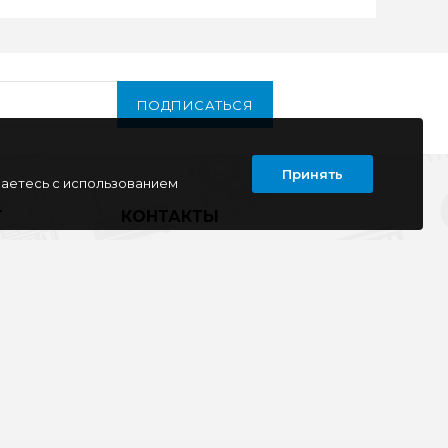
ПОДПИСАТЬСЯ
Принять
шаетесь с использованием
Т
КОНТАКТЫ
г. Луганск
кв. Дружба 11
ул. Тимирязева, 11а
ул. Советская, д. 6
ул. Ленина, д.143
кв. Ворошилова, д.3
г. Старобельск