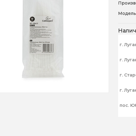
Произв
Модель
Нали
г. Луга
г. Луга
г. Ста
г. Луга
пос. Ю