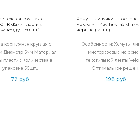
репежная круглая с
Хомуты-липучки на основе
 СПК d5мм пластик.
Velcro VT-145x11BK 145 x11 мм
x 49459, (уп. 50 шт.)
черные (12 шт.)
а крепежная круглая с
Особенности: Хомуты–ли
м Диаметр 5мм Материал
многоразовые на осн
ы пластик Количества в
текстильной ленты Vel
упаковке 50шт..
Оптимальное решен.
72 руб
198 руб