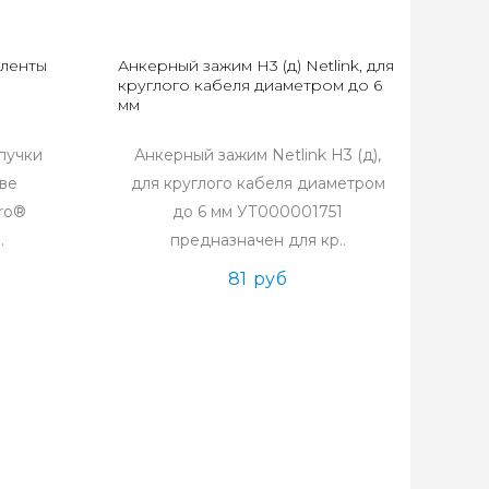
 ленты
Анкерный зажим Н3 (д) Netlink, для
,
круглого кабеля диаметром до 6
мм
пучки
Анкерный зажим Netlink Н3 (д),
ове
для круглого кабеля диаметром
cro®
до 6 мм УТ000001751
.
предназначен для кр..
81 руб