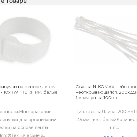
е товары
липучки на основе ленты
Стяжка NIKOMAX нейлоно
-110x11WT 110 x11 мм, белые
неоткрывающаяся, 200х2,5
белая, уп-ка 100шт.
енности:Многоразовые
Тип: стяжкаДлина: 200 мм
-липучки для организации
2.5 ммЦвет: белыйКоличест
елей на основе ленты
шт...
lcro®Технические х..