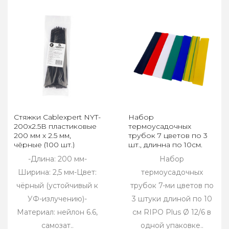
Стяжки Cablexpert NYT-
Набор
200x2.5В пластиковые
термоусадочных
200 мм х 2.5 мм,
трубок 7 цветов по 3
чёрные (100 шт.)
шт., длинна по 10см.
RIPO Plus Ø 12.0 / 6.0 (1
-Длина: 200 мм-
Набор
упк.)
Ширина: 2,5 мм-Цвет:
термоусадочных
чёрный (устойчивый к
трубок 7-ми цветов по
УФ-излучению)-
3 штуки длиной по 10
Материал: нейлон 6.6,
см RIPO Plus Ø 12/6 в
самозат..
одной упаковке..