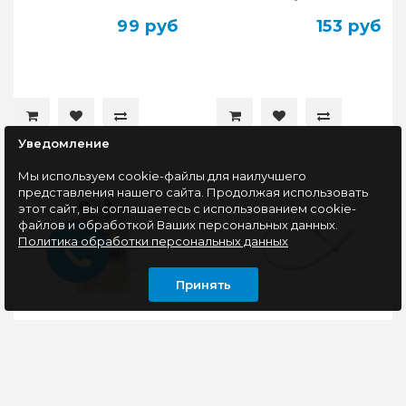
99 руб
153 руб
Уведомление
Мы используем cookie-файлы для наилучшего
представления нашего сайта. Продолжая использовать
этот сайт, вы соглашаетесь с использованием cookie-
файлов и обработкой Ваших персональных данных.
Политика обработки персональных данных
Принять
Стяжки Cablexpert NYT-
Стяжки Ripo
100x2.5 пластиковые
нейлоновая 200 мм х
100 мм х 2.5 мм, белые
2,5 мм, белые (50 шт.)
(100 шт.)