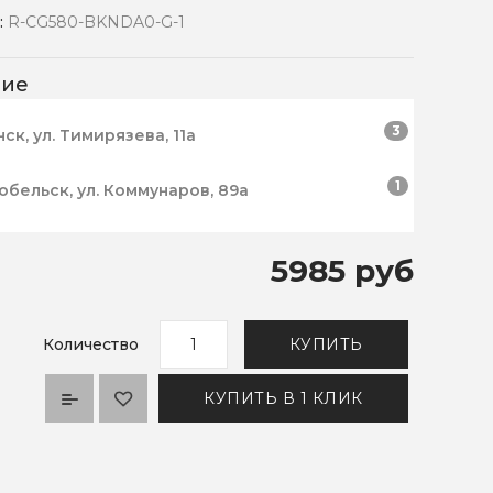
:
R-CG580-BKNDA0-G-1
чие
3
нск, ул. Тимирязева, 11а
1
робельск, ул. Коммунаров, 89а
5985 руб
Количество
КУПИТЬ
КУПИТЬ В 1 КЛИК