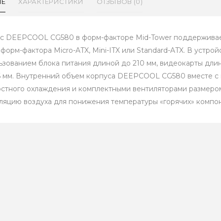
ИЕ
ХАРАКТЕРИСТИКИ
ОТЗЫВОВ (0)
с DEEPCOOL CG580 в форм-факторе Mid-Tower поддерживае
 форм-фактора Micro-ATX, Mini-ITX или Standard-ATX. В устр
ьзованием блока питания длиной до 210 мм, видеокарты дли
6 мм. Внутренний объем корпуса DEEPCOOL CG580 вместе с
стного охлаждения и комплектными вентиляторами размеро
ляцию воздуха для понижения температуры «горячих» компо