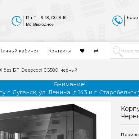
Пн-Пт: 9-18, Сб: 9-16
Коро
Вс: Выходной
Личный кабинет
Контакты
X без БП Deepcool CG580, черный
Внимание!
 г. Луганск, ул. Ленина, д.143 и г. Старобельск 
Корпу
Черн
Произв