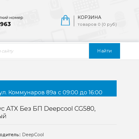
КОРЗИНА
ткий номер
963
товаров 0 (0 руб)
Найти
ул. Коммунаров 89а с 09:00 до 16:00
с ATX Без БП Deepcool CG580,
ый
одитель::
DeepCool