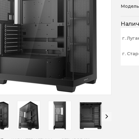
Модель
Нали
г. Луга
г. Ста