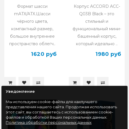
Формат шасси
Корпус ACCORD ACC-
mATX/ATX.Шасси
Q03B Black – это
чёрного цвета,
стильный и
компактный размер,
функциональный мини-
большое внутреннее
башенный корпус,
пространство облегч..
который идеально ..
1620 руб
1980 руб
Уведомление
Мы используем cookie-файлы для наилучшего
представления нашего сайта. Продолжая использовать
этот сайт, вы соглашаетесь с использованием cookie-
файлов и обработкой Ваших персональных данных.
Политика обработки персональных данных