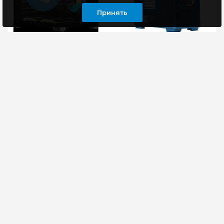
Принять
Корпус mATX без БП
Корпус ATX без БП
Formula CRYSTAL Z9M
Montech SKY TWO
B, черный
MOROCCO голубой
Корпус Formula Crystal
Яркий синий корпус
Z9M Black - это
Montech SKY TWO со
стильный и
стеклянными панелями
функциональный мини-
спереди и сбоку
башенный корпус,
позволяет
который предс..
рассматривать у..
4500 руб
8955 руб