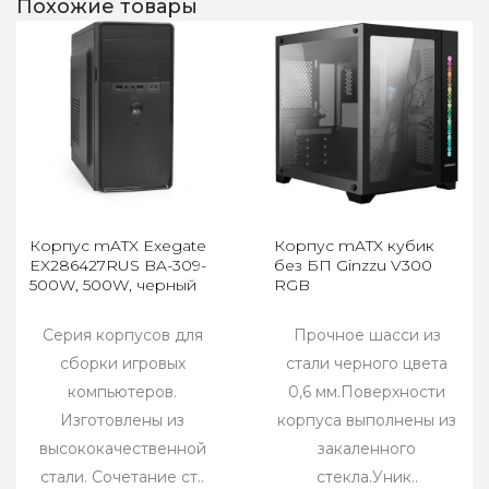
Похожие товары
Корпус mATX Exegate
Корпус mATX кубик
EX286427RUS BA-309-
без БП Ginzzu V300
500W, 500W, черный
RGB
Серия корпусов для
Прочное шасси из
сборки игровых
стали черного цвета
компьютеров.
0,6 мм.Поверхности
Изготовлены из
корпуса выполнены из
высококачественной
закаленного
стали. Сочетание ст..
стекла.Уник..