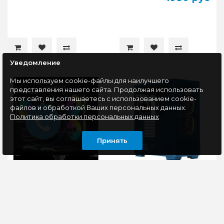
Уведомление
Мы используем cookie-файлы для наилучшего
представления нашего сайта. Продолжая использовать
этот сайт, вы соглашаетесь с использованием cookie-
файлов и обработкой Ваших персональных данных.
Политика обработки персональных данных
Принять
Корпус mATX без БП
Корпус ATX без БП
Formula CRYSTAL Z9M
Montech SKY TWO
B, черный
MOROCCO голубой
Корпус Formula Crystal
Яркий синий корпус