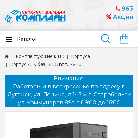
963
Акции
Каталог
Найти
Комплектующие к ПК
Корпуса
Корпус ATX без БП Ginzzu A410
Внимание!
Работаем и в воскресенье по адресу г.
Луганск, ул. Ленина, д.143 и г. Старобельск
ул. Коммунаров 89а с 09:00 до 16:00