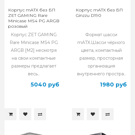
Корпус mATX без БП
Корпус mATX без БП
ZET GAMING Rare
Ginzzu D190
Minicase MS4 PG ARGB
розовый
Корпус ZET GAMING
Формат шасси
Rare Minicase MS4 PG
mATX.Шасси чёрного
ARGB [M2] несмотря
цвета, компактный
на свои компактные
размер, просторная
размеры предлагает
организация
весь..
внутреннего простра..
5040 руб
1980 руб