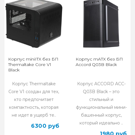
Корпус miniITX без БП
Корпус mATX без БП
Thermaltake Core V1
Accord Q03B Black
Black
Корпус Thermaltake
Корпус ACCORD ACC-
Core V1 создан для тех,
Q03B Black – это
кто предпочитает
стильный и
компактность, которая
функциональный мини-
не идет в ущерб те..
башенный корпус,
который идеально ..
6300 руб
1980 руб