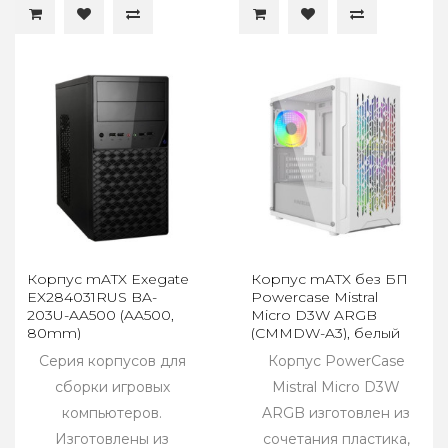
Корпус mATX Exegate
Корпус mATX без БП
EX284031RUS BA-
Powercase Mistral
203U-AA500 (AA500,
Micro D3W ARGB
80mm)
(CMMDW-A3), белый
Серия корпусов для
Корпус PowerCase
сборки игровых
Mistral Micro D3W
компьютеров.
ARGB изготовлен из
Изготовлены из
сочетания пластика,