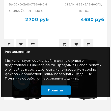
высококачественной
стали и закаленного,
стали. Сочетание ст..
не то..
2700 руб
4680 руб
Уведомление
Мы используем cookie-файлы для наилучшего
представления нашего сайта. Продолжая использовать
этот сайт, вы соглашаетесь с использованием cookie-
файлов и обработкой Ваших персональных данных.
Политика обработки персональных данных
Принять
Корпус ATX без БП
Корпус ATX без БП