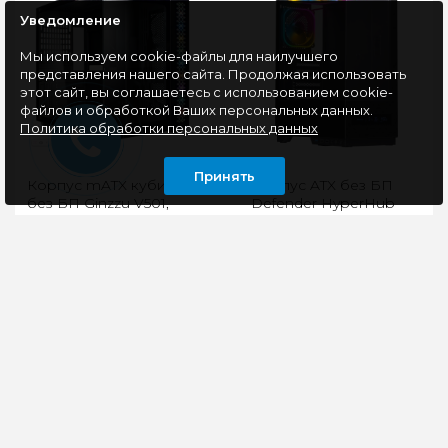
Уведомление
Мы используем cookie-файлы для наилучшего
представления нашего сайта. Продолжая использовать
этот сайт, вы соглашаетесь с использованием cookie-
файлов и обработкой Ваших персональных данных.
Политика обработки персональных данных
Принять
Корпус mATX кубик
Корпус ATX без БП
без БП Ginzzu V501,
Defender HyperHub
черный
Pro, дисплей, черный
(с кулерами)
Корпус Ginzzu V501
Стильный компактный
поддерживает
ATX корпус с
установку радиаторов
продуманной
водяного охлаждения
конструкцией и
до 360 мм сверху и
эффектной
сбоку. В..
подсветкой. Две
стороны из зак..
6300 руб