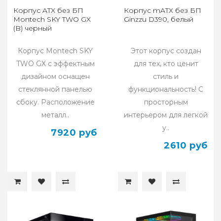
Корпус ATX без БП
Корпус mATX без БП
Montech SKY TWO GX
Ginzzu D390, белый
(B) черный
Корпус Montech SKY
Этот корпус создан
TWO GX с эффектным
для тех, кто ценит
дизайном оснащен
стиль и
стеклянной панелью
функциональность! С
сбоку. Расположение
просторным
металл..
интерьером для легкой
у..
7920 руб
2610 руб