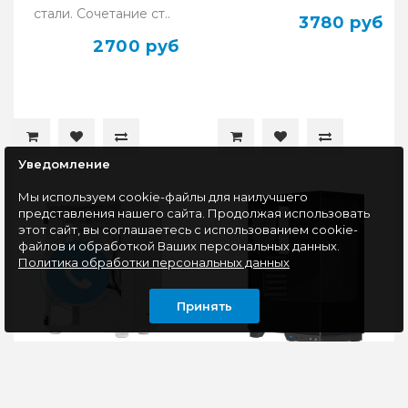
стали. Сочетание ст..
3780 руб
2700 руб
Уведомление
Мы используем cookie-файлы для наилучшего
представления нашего сайта. Продолжая использовать
этот сайт, вы соглашаетесь с использованием cookie-
файлов и обработкой Ваших персональных данных.
Политика обработки персональных данных
Принять
Корпус ATX без БП
Корпус ATX без БП
Ginzzu GL185, белый
Defender HyperHub,