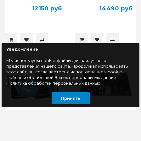
12150 руб
14490 руб
Уведомление
Мы используем cookie-файлы для наилучшего
представления нашего сайта. Продолжая использовать
этот сайт, вы соглашаетесь с использованием cookie-
файлов и обработкой Ваших персональных данных.
Политика обработки персональных данных
Принять
Материнская плата
Материнская плата
Socket AM4 GIGABYTE
Socket AM5 Asus
B550 EAGLE WIFI6
A620M-F GAMING WIFI