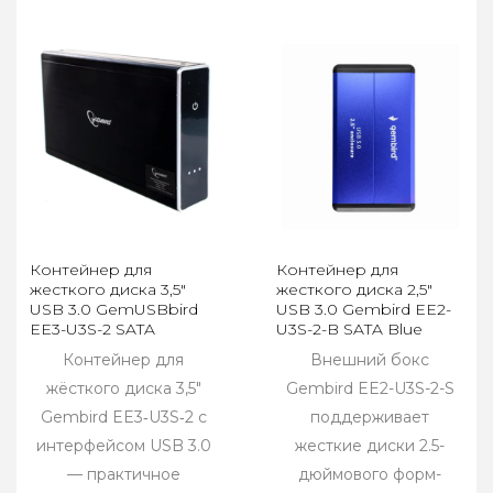
Контейнер для
Контейнер для
жесткого диска 3,5"
жесткого диска 2,5"
USB 3.0 GemUSBbird
USB 3.0 Gembird EE2-
EE3-U3S-2 SATA
U3S-2-B SATA Blue
Контейнер для
Внешний бокс
жёсткого диска 3,5"
Gembird EE2-U3S-2-S
Gembird EE3‑U3S‑2 с
поддерживает
интерфейсом USB 3.0
жесткие диски 2.5-
— практичное
дюймового форм-