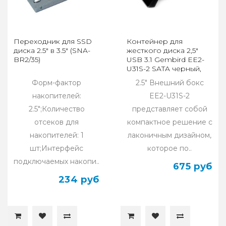
Переходник для SSD
Контейнер для
диска 2.5" в 3.5" (SNA-
жесткого диска 2,5"
BR2/35)
USB 3.1 Gembird EE2-
U31S-2 SATA черный,
порт Type-С
Форм-фактор
2.5" Внешний бокс
накопителей:
EE2-U31S-2
2.5";Количество
представляет собой
отсеков для
компактное решение с
накопителей: 1
лаконичным дизайном,
шт;Интерфейс
которое по..
подключаемых накопи..
675 руб
234 руб