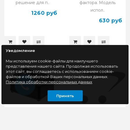
решение для п..
фактора. Модель
испол..
1260 руб
630 руб
Уведомление
Мы используем cookie-файлы для наилучшего
представления нашего сайта. Продолжая использовать
этот сайт, вы соглашаетесь с использованием cookie-
файлов и обработкой Ваших персональных данных.
Политика обработки персональных данных
Принять
Док-станция для
Сетевое хранилище
жёстких дисков
NAS Synology
AgeStar 3UBT8 (BLACK)
RackStation RS1619xs+