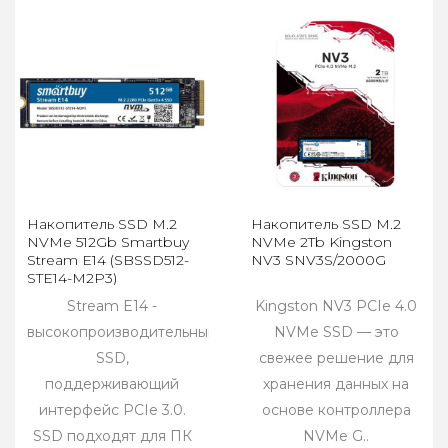
Накопитель SSD M.2
Накопитель SSD M.2
NVMe 512Gb Smartbuy
NVMe 2Tb Kingston
Stream E14 (SBSSD512-
NV3 SNV3S/2000G
STE14-M2P3)
Stream E14 -
Kingston NV3 PCIe 4.0
высокопроизводительный
NVMe SSD — это
SSD,
свежее решение для
поддерживающий
хранения данных на
интерфейс PCIe 3.0.
основе контроллера
SSD подходят для ПК
NVMe G..