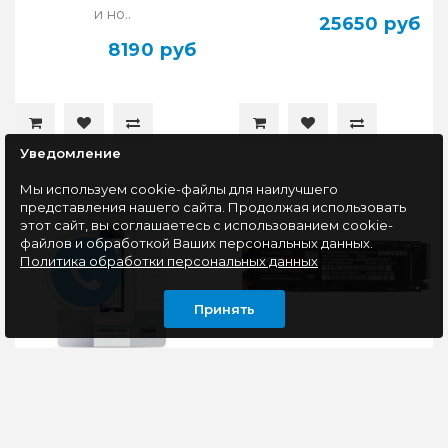
и но..
25650 руб
8190 руб
Уведомление
Мы используем cookie-файлы для наилучшего
представления нашего сайта. Продолжая использовать
этот сайт, вы соглашаетесь с использованием cookie-
файлов и обработкой Ваших персональных данных.
Политика обработки персональных данных
Принять
Накопитель SSD M.2
Накопитель SSD M.2
NVMe 256Gb Smartbuy
NVMe 1Tb Samsung
Helix (SBSSD256-HLX-
990 PRO (MZ-
M2P3)
V9P1T0B/AM)