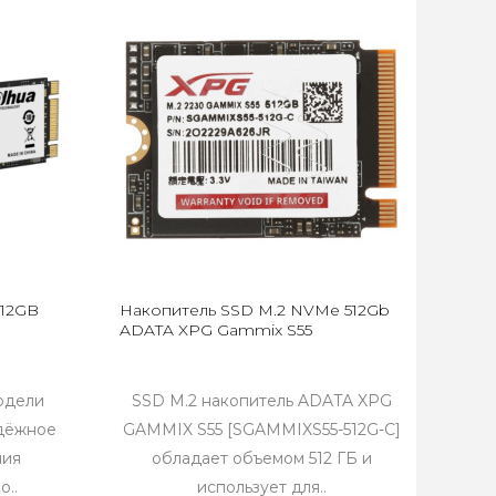
512GB
Накопитель SSD M.2 NVMe 512Gb
ADATA XPG Gammix S55
одели
SSD M.2 накопитель ADATA XPG
дёжное
GAMMIX S55 [SGAMMIXS55-512G-C]
ния
обладает объемом 512 ГБ и
о..
использует для..