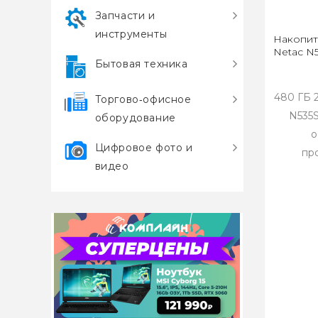
Запчасти и
инструменты
Накопит
Netac N
Бытовая техника
480 ГБ 2
Торгово‑офисное
N535S
оборудование
о
Цифровое фото и
про
видео