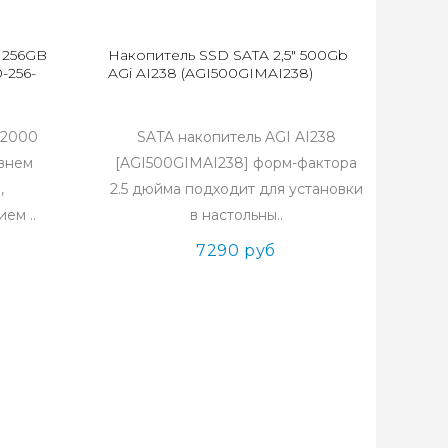
 256GB
Накопитель SSD SATA 2,5" 500Gb
-256-
AGi AI238 (AGI500GIMAI238)
V2000
SATA накопитель AGI AI238
овнем
[AGI500GIMAI238] форм-фактора
,
2.5 дюйма подходит для установки
ем ..
в настольны..
7290 руб