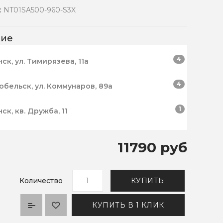
:
NT01SA500-960-S3X
чие
4
нск, ул. Тимирязева, 11а
4
робельск, ул. Коммунаров, 89а
1
нск, кв. Дружба, 11
11790 руб
Количество
КУПИТЬ
КУПИТЬ В 1 КЛИК