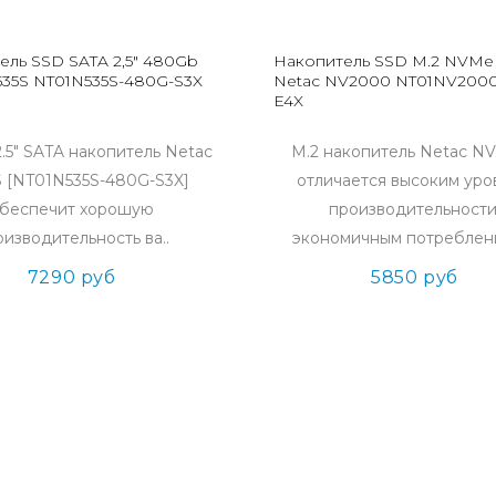
ель SSD SATA 2,5" 480Gb
Накопитель SSD M.2 NVMe
535S NT01N535S-480G-S3X
Netac NV2000 NT01NV2000
E4X
.5" SATA накопитель Netac
M.2 накопитель Netac N
 [NT01N535S-480G-S3X]
отличается высоким ур
беспечит хорошую
производительности
изводительность ва..
экономичным потреблени
7290 руб
5850 руб