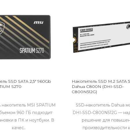
ель SSD SATA 2,5" 960Gb
Накопитель SSD M.2 SATA 
TIUM S270
Dahua C800N (DHI-SSD-
C800N512G)
TA накопитель MSI SPATIUM
SSD‑накопитель Dahua м
бъемом 960 ГБ подходит
DHI‑SSD‑C800N512G — на
ановки в ПК и ноутбуки. В
решение для повыше
качес..
производительности к