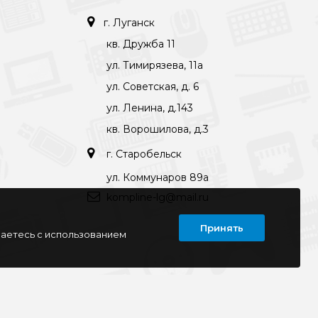
г. Луганск
кв. Дружба 11
ул. Тимирязева, 11а
ул. Советская, д. 6
ул. Ленина, д.143
кв. Ворошилова, д.3
г. Старобельск
ул. Коммунаров 89а
kompline-lg@mail.ru
Принять
шаетесь с использованием