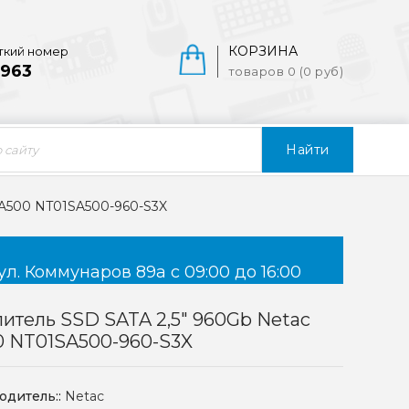
КОРЗИНА
ткий номер
963
товаров 0 (0 руб)
Найти
SA500 NT01SA500-960-S3X
ул. Коммунаров 89а с 09:00 до 16:00
итель SSD SATA 2,5" 960Gb Netac
0 NT01SA500-960-S3X
одитель::
Netac