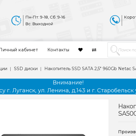
Пн-Пт: 9-18, Сб: 9-16
Коро
Вс: Выходной
Личный кабинет
Контакты
ции
SSD диски
Накопитель SSD SATA 2,5" 960Gb Netac 
Внимание!
 г. Луганск, ул. Ленина, д.143 и г. Старобельск 
Накоп
SA50
Произв