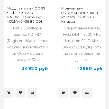
Модуль памяти DDR5
Модуль памяти
32Gb PC38400
SODIMM DDR4 16Gb
4800MHz Samsung
PC25600 3200MHz
M321R4GA3BB6-CQK
Kingston
REG ECC
KVR32S22D8/16WP
Тип: DDR5Форм-
Оперативная память
фактор: RDIMM
16Gb DDR4 3200MHz
(Registered)Количество
Kingston SO-DIMM
модулей в комплекте: 1
(KVR32S22D8/16) - это
шт.Объем одного
идеальное решение
модуля: 32..
для по..
34920 руб
12960 руб