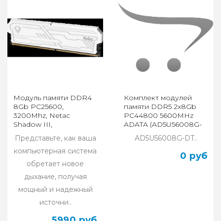
Модуль памяти DDR4
Комплект модулей
8Gb PC25600,
памяти DDR5 2x8Gb
3200Mhz, Netac
PC44800 5600MHz
Shadow III,
ADATA (AD5U56008G-
NTSHD4P32SP-08W
DT)
Представьте, как ваша
AD5U56008G-DT..
компьютерная система
0 руб
обретает новое
дыхание, получая
мощный и надежный
источни..
5990 руб