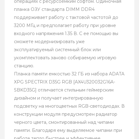
операциях с ресурсоемким софтом. Одиночная
планка ОЗУ стандарта DIMM DDR4
поддерживает работу с тактовой частотой до
3200 МГц и предполагает работу при уровне
входного напряжения 1.35 В. С ее помощью вы
сможете модернизировать уже
эксплуатируемый системный блок или
укомплектовать заново собираемую игровую
станцию.
Планка памяти емкостью 32 ГБ из набора ADATA
XPG SPECTRIX D35G RGB [AX4U320032G16A-
SBKD35G] отличается стильным геймерским
дизайном и получает интегрированную
подсветку на многоцветных RGB-светодиодах. В
конструкции модуля предусмотрен радиатор
черного цвета, смонтированный над чипами
памяти. Благодаря ему выделяемое чипами при
работе тепло быстрее и эффективнее