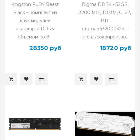
Kingston FURY Beast
Digma DDR4 - 32GB,
Black – комплект из
3200 МГц, DIMM, CL22,
двух модулей
RTL
стандарта DDR5
(dgmad43200032d) -
объемом по 8 ..
это высокопроизво..
28350 руб
18720 руб