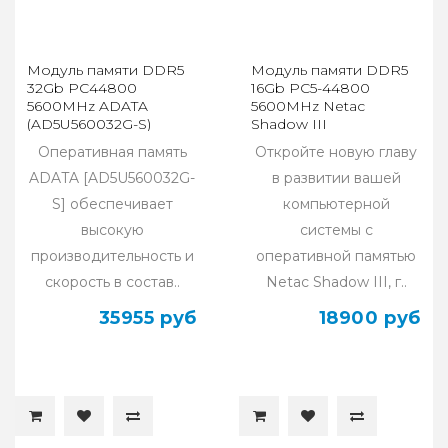
Модуль памяти DDR5
Модуль памяти DDR5
32Gb PC44800
16Gb PC5-44800
5600MHz ADATA
5600MHz Netac
(AD5U560032G-S)
Shadow III
NTSHD5P56SP-16W
Оперативная память
Откройте новую главу
ADATA [AD5U560032G-
в развитии вашей
S] обеспечивает
компьютерной
высокую
системы с
производительность и
оперативной памятью
скорость в состав..
Netac Shadow III, г..
35955 руб
18900 руб