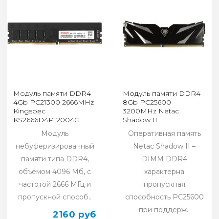
Модуль памяти DDR4
Модуль памяти DDR4
4Gb PC21300 2666MHz
8Gb PC25600
Kingspec
3200MHz Netac
KS2666D4P12004G
Shadow II
NTSWD4P32SP-08K
Модуль
Оперативная память
Black, с радиатором
небуферизированный
Netac Shadow II –
памяти типа DDR4,
DIMM DDR4
объёмом 4096 Мб, c
характерна
частотой 2666 МГц и
пропускная
пропускной способ..
способность PC25600
при поддерж..
2160 руб