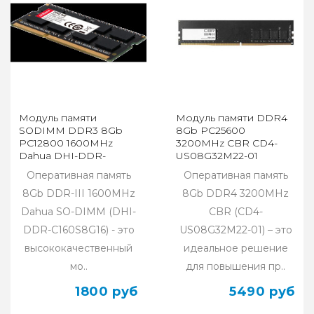
Модуль памяти
Модуль памяти DDR4
SODIMM DDR3 8Gb
8Gb PC25600
PC12800 1600MHz
3200MHz CBR CD4-
Dahua DHI-DDR-
US08G32M22-01
C160S8G16
Оперативная память
Оперативная память
8Gb DDR-III 1600MHz
8Gb DDR4 3200MHz
Dahua SO-DIMM (DHI-
CBR (CD4-
DDR-C160S8G16) - это
US08G32M22-01) – это
высококачественный
идеальное решение
мо..
для повышения пр..
1800 руб
5490 руб