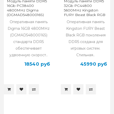
Модуль памяти DDR5
Модуль памяти DDR5
16Gb PC38400
32Gb PC44800
4800MHz Digma
5600MHz Kingston
(DGMAD54800016S)
FURY Beast Black RGB
(KF556C40BBA-32)
Оперативная память
Оперативная память
Digma 16GB 4800MHz
Kingston FURY Beast
(DGMAD54800016S)
Black RGB поколения
стандарта DDR5
DDR5 создана для
обеспечивает
игровых систем.
удвоенную скорост..
Стильная..
18540 руб
45990 руб