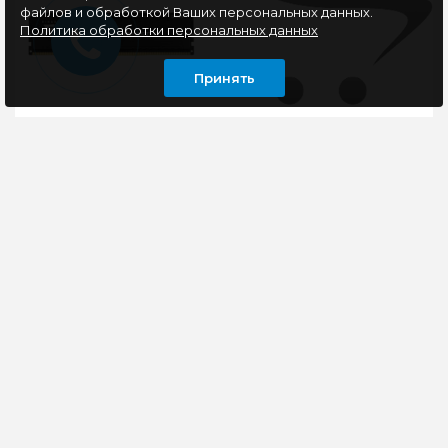
файлов и обработкой Ваших персональных данных.
Политика обработки персональных данных
Принять
Модуль памяти DDR5
Модуль памяти DDR4
8Gb PC48000
16Gb PC25600
6000MHz Kingston
3200MHz KingSpec
Fury Beast Black Expo
KS3200D4P13516G
KF560C30BBE-8
перативная память
..
Kingston FURY Beast
0 руб
Black способна
обеспечить высокую
производительность и
стабиль..
15480 руб