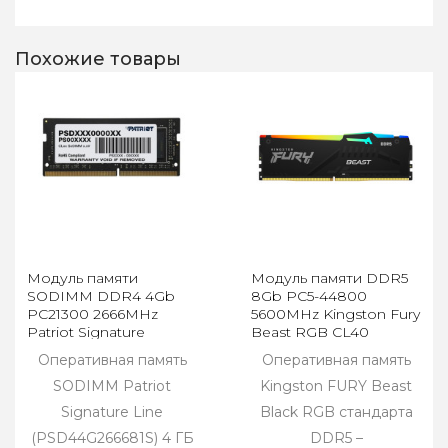
Похожие товары
Модуль памяти
Модуль памяти DDR5
SODIMM DDR4 4Gb
8Gb PC5-44800
PC21300 2666MHz
5600MHz Kingston Fury
Patriot Signature
Beast RGB CL40
(PSD44G266681S)
KF556C40BBA-8
Оперативная память
Оперативная память
SODIMM Patriot
Kingston FURY Beast
Signature Line
Black RGB стандарта
(PSD44G266681S) 4 ГБ
DDR5 –