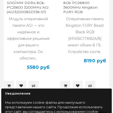
SODIMM DDR4 8Gb
8Gb PC28800
PC25600 3200MHz AGi
3600MHz Kingston
(AGI320008SD138-ST)
FURY RGB
(KF436C17BB2A/8)
Модуль оперативной
Оперативная память
памяти AGI — это
Kingston FURY Beast
надёжное и
Black RGB
эффективное решение
[KF436C17BB2A/8]
для вашего
имеет объем 8 ГБ.
компьютера. Он
Устройство соотв..
обеспеч..
8190 руб
5580 руб
Уведомление
Мы используем cookie-файлы для наилучшего
представления нашего сайта. Продолжая использовать
этот сайт, вы соглашаетесь с использованием cookie-