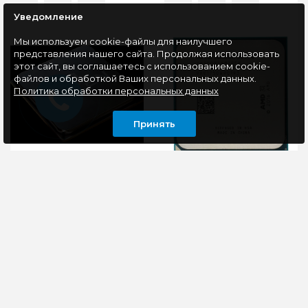
Уведомление
Мы используем cookie-файлы для наилучшего
представления нашего сайта. Продолжая использовать
этот сайт, вы соглашаетесь с использованием cookie-
файлов и обработкой Ваших персональных данных.
Политика обработки персональных данных
Принять
Процессор Socket
Процессор Socket
AM4 AMD Ryzen 5
AM4 AMD Athlon
5600GT (100-
3000G OEM
000001488)
(YD3000C6M2OFH)
Процессор AMD
Новый процессор
Ryzen 5 5600GT OEM -
AMD Athlon 3000G с
это мощное и
интегрированным
эффективное решение
графическим ядром
для современных
Radeon Vega 3 в