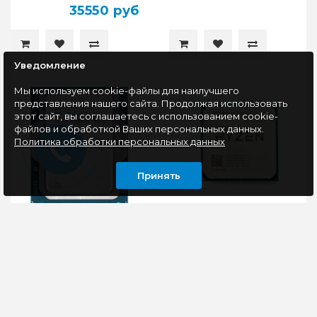
35550 руб
Уведомление
Мы используем cookie-файлы для наилучшего
представления нашего сайта. Продолжая использовать
этот сайт, вы соглашаетесь с использованием cookie-
файлов и обработкой Ваших персональных данных.
Политика обработки персональных данных
Принять
Процессор Socket 1851
Процессор Socket
Intel Core Ultra 5 225F
AM4 AMD Ryzen 3
OEM
3200G
(YD3200C5M4MFH)
OEM
Процессор Intel Core
4-ядерный процессор
Ultra 5 225F OEM –
AMD Ryzen 3 3200G