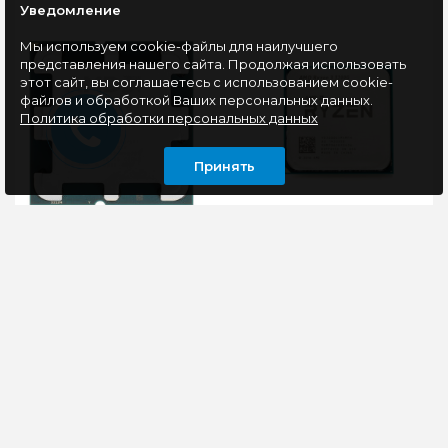
Уведомление
Мы используем cookie-файлы для наилучшего
представления нашего сайта. Продолжая использовать
этот сайт, вы соглашаетесь с использованием cookie-
файлов и обработкой Ваших персональных данных.
Политика обработки персональных данных
Принять
Процессор Socket
Процессор Socket
AM5 AMD Ryzen 5
AM4 AMD Ryzen 3
8400F OEM
3200G
(YD3200C5M4MFH)
OEM
Процессор AMD
4-ядерный процессор
Ryzen 5 8400F –
AMD Ryzen 3 3200G
модель с шестью
OEM поставляется без
производительными
системы охлаждения,
ядрами и поддержкой
поэтому выбрать