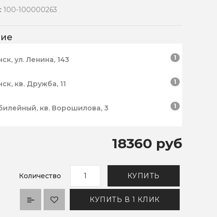
:
100-100000263
чие
1
нск, ул. Ленина, 143
1
нск, кв. Дружба, 11
1
билейный, кв. Ворошилова, 3
18360 руб
Количество
КУПИТЬ
КУПИТЬ В 1 КЛИК