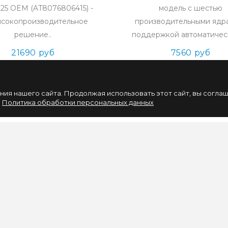
 225 OEM (AT8076806415) -
модель с шестью
ысокопроизводительное
производительными ядр
решение..
поддержкой автоматическ
21690 руб
7560 руб
ия нашего сайта. Продолжая использовать этот сайт, вы согла
.
Политика обработки персональных данных
НАШИХ СОБЫТИЙ