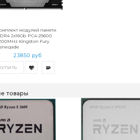
омплект модулей памяти
DR4 2x16Gb PC4-25600
200MHz Kingston Fury
enegade
KF432C16RB12K2/32)
23850 руб
КУПИТЬ
е товары