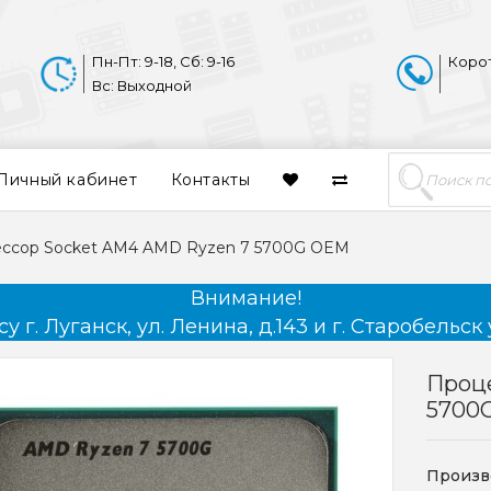
Пн-Пт: 9-18, Сб: 9-16
Коро
Вс: Выходной
Личный кабинет
Контакты
ссор Socket AM4 AMD Ryzen 7 5700G OEM
Внимание!
 г. Луганск, ул. Ленина, д.143 и г. Старобельск 
Проц
5700
Произв