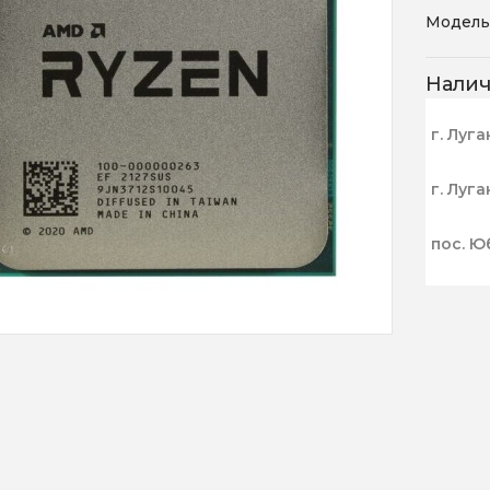
Модель
Нали
г. Луга
г. Луга
пос. Ю