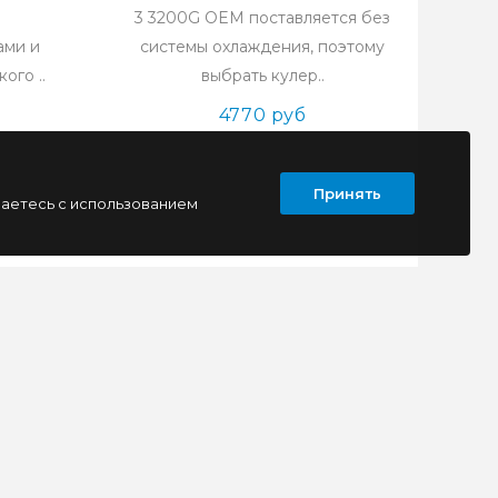
3 3200G OEM поставляется без
ами и
системы охлаждения, поэтому
ого ..
выбрать кулер..
4770 руб
Принять
шаетесь с использованием
ПОДПИСАТЬСЯ