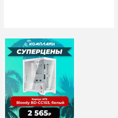
Кулер для процессора
Кулер для процессора
Zalman CNPS20X
Cooler Master Hyper
H412R
Кулер для процессора
Кулер для процессора
Zalman CNPS20X
CoolerMaster Hyper
представляет собой
H412R [RR-H412-20PK-
надежный компонент,
R2] обеспечивает
совместимый с
рассеиваемую
процессорам..
мощность, ..
8370 руб
2610 руб