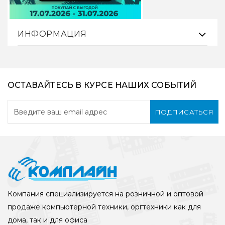
ИНФОРМАЦИЯ
ОСТАВАЙТЕСЬ В КУРСЕ НАШИХ СОБЫТИЙ
Кулер для процессора
Кулер для процессора
Zalman CNPS9X
Thermalright TA 120 EX
OPTIMA RGB
Mini, серый
ПОДПИСАТЬСЯ
Оснащенный
Кулер для процессора
эффектной
Thermalright TA 120 EX
многоцветной
Mini [TA120-EX-MINI]
подсветкой кулер для
призван
процессора ZALMAN
оптимизировать
Компания специализируется на розничной и оптовой
CNPS 9X Optima RGB
рабочую темп..
продаже компьютерной техники, оргтехники как для
[CNPS9X ..
2970 руб
дома, так и для офиса