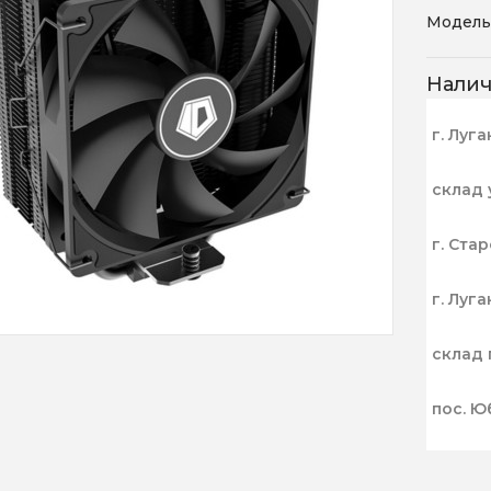
Модель
Нали
г. Луга
склад 
г. Ста
г. Луга
склад 
пос. Ю