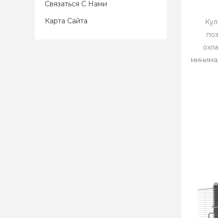
Связаться С Нами
Карта Сайта
Кул
по
охл
минимал