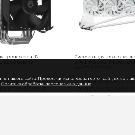
ля процессора ID-
Система водяного охлажде
 SE-903-SD V3
COOLING DASHFLOW 360 
WHITE (LGA1700)
ия нашего сайта. Продолжая использовать этот сайт, вы согла
ер для процессора ID-
Система охлаждения ID-C
.
Политика обработки персональных данных
OLING SE-903-SD V3
DASHFLOW 360 BASIC WH
рирует универсальность и
наибольшей рассеивае
ерживает установку ..
тепловой мощностью 
900 руб
6480 руб