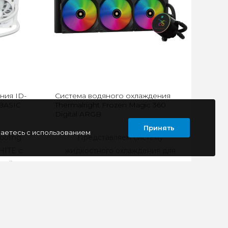
ния ID-
Система водяного охлаждения
BASIC
Thermalright Frozen Magic 360
Digital ARGB
Принять
шаетесь с использованием
ooling
Представляем систему
ITE с
жидкостного охлаждения для
мой
процессора, которая сочетает в
..
себе высочайшую эффек..
5490 руб