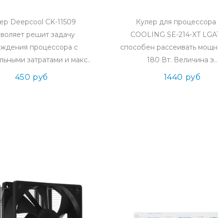
ер Deepcool CK-11509
Кулер для процессора 
зволяет решит задачу
COOLING SE-214-XT LGA
аждения процессора с
способен рассеивать мощн
ьными затратами и макс..
180 Вт. Величина э..
450 руб
1440 руб