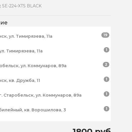
:
SE-224-XTS BLACK
чие
19
нск, ул. Тимирязева, 11а
1
ул. Тимирязева, 11а
2
робельск, ул. Коммунаров, 89а
1
нск, кв. Дружба, 11
1
г. Старобельск, ул. Коммунаров, 89а
1
билейный, кв. Ворошилова, 3
1800 руб