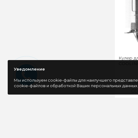
Кулер д
COOLING
Уведомление
Мы используем cookie-файлы для наилучшего представлен
Кул
cookie-файлов и обработкой Ваших персональных данных
CO
демонст
подд