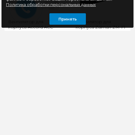
Политика обработки персональных данных
Принять
Вентилятор для
Вентилятор для
корпуса Accord ACC-
корпуса Zalman ZM-F1
U12, ARGB, белый
PLUS(SF)
Вентилятор для
Zalman ZM-F1 Plus (SF)
корпуса ACCORD ACC-
- это вентилятор для
U12 ARGB White — это
удаления теплого
идеальное сочетание
воздуха из корпуса с
стиля,
комфортным уровнем..
производительности..
405 руб
360 руб