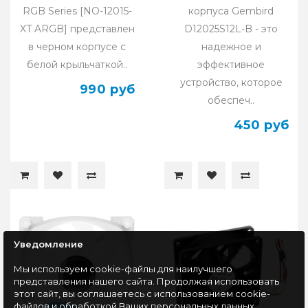
RGB Series [NO-12015-
синий
корпуса Gembird
XT ARGB] представлен
D12025S12L-B - это
в черном корпусе с
надежное и
белой крыльчаткой..
эффективное
устройство, которое
990 руб
обеспеч..
450 руб
Уведомление
Мы используем cookie-файлы для наилучшего
представления нашего сайта. Продолжая использовать
этот сайт, вы соглашаетесь с использованием cookie-
файлов и обработкой Ваших персональных данных.