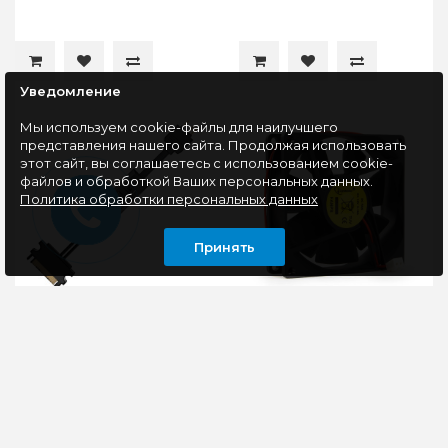
Уведомление
Мы используем cookie-файлы для наилучшего
представления нашего сайта. Продолжая использовать
этот сайт, вы соглашаетесь с использованием cookie-
файлов и обработкой Ваших персональных данных.
Политика обработки персональных данных
Принять
Контроллер
Вентилятор для
подсветки ID-
корпуса Gembird
COOLING RC-ARGB
FANPS 80x80x25mm
2pin
Контроллер подсветки
Gembird Вентилятор
ID-COOLING RC-
80x80x25, втулка, 2 pin,