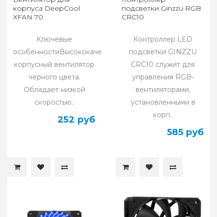
корпуса DeepCool
подсветки Ginzzu RGB
XFAN 70
CRC10
Ключевые
Контроллер LED
особенностиВысококачественный
подсветки GINZZU
корпусный вентилятор
CRC10 служит для
черного цвета.
управления RGB-
Обладает низкой
вентиляторами,
скоростью..
установленными в
корп..
252 руб
585 руб