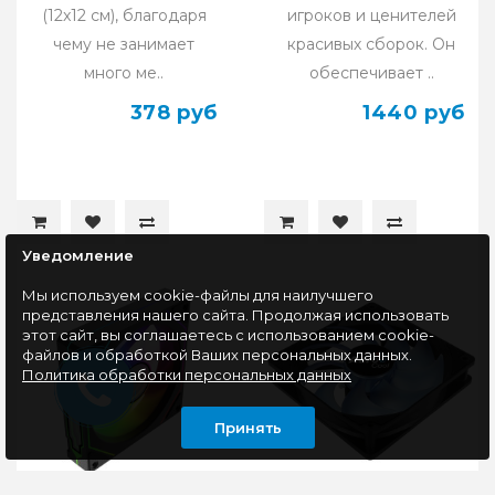
(12x12 см), благодаря
игроков и ценителей
чему не занимает
красивых сборок. Он
много ме..
обеспечивает ..
378 руб
1440 руб
Уведомление
Мы используем cookie-файлы для наилучшего
представления нашего сайта. Продолжая использовать
этот сайт, вы соглашаетесь с использованием cookie-
файлов и обработкой Ваших персональных данных.
Политика обработки персональных данных
Принять