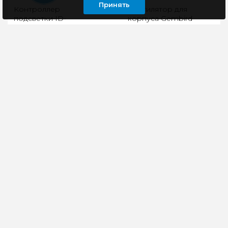
Принять
Контроллер
Вентилятор для
подсветки ID-
корпуса Gembird
COOLING RC-ARGB
FANPS 80x80x25mm
2pin
Контроллер подсветки
Gembird Вентилятор
ID-COOLING RC-
80x80x25, втулка, 2 pin,
ARGBРазъем питания:
провод 30 смРазмер
SATA.Разъем
вентилятора: 80 x 80 x
подсветки: 3-pin ARGB
25 мм Конструк..
5 В.Клавиши..
153 руб
495 руб