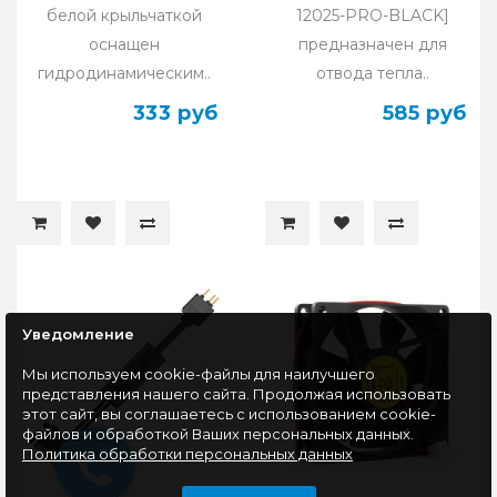
белой крыльчаткой
12025-PRO-BLACK]
оснащен
предназначен для
гидродинамическим..
отвода тепла..
333 руб
585 руб
Уведомление
Мы используем cookie-файлы для наилучшего
представления нашего сайта. Продолжая использовать
этот сайт, вы соглашаетесь с использованием cookie-
файлов и обработкой Ваших персональных данных.
Политика обработки персональных данных