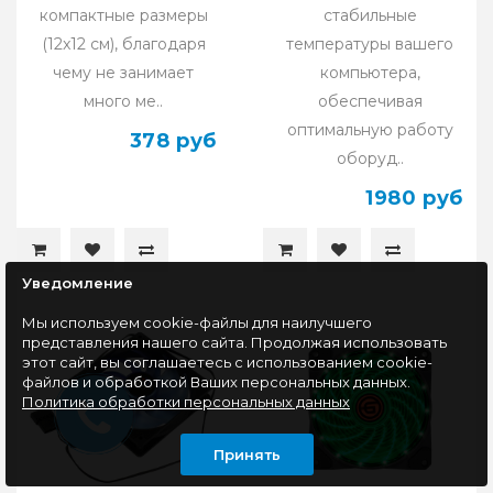
компактные размеры
стабильные
(12x12 см), благодаря
температуры вашего
чему не занимает
компьютера,
много ме..
обеспечивая
оптимальную работу
378 руб
оборуд..
1980 руб
Уведомление
Мы используем cookie-файлы для наилучшего
представления нашего сайта. Продолжая использовать
этот сайт, вы соглашаетесь с использованием cookie-
файлов и обработкой Ваших персональных данных.
Политика обработки персональных данных
Принять