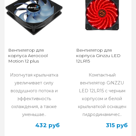
Вентилятор для
Вентилятор для
корпуса Aerocool
корпуса Ginzzu LED
Motion 12 plus
12LR15
Изогнутая крыльчатка
Компактный
увеличивает силу
вентилятор GiNZZU
воздушного потока и
LED 12LR15 с черным
эффективность
корпусом и белой
охлаждения, а также
крыльчаткой оснащен
уменьшае..
гидродинамичес..
432 руб
315 руб