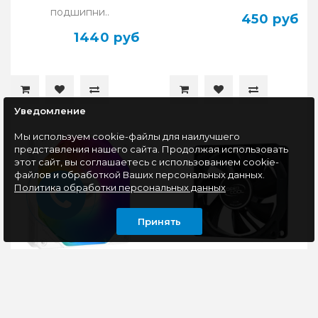
подшипни..
450 руб
1440 руб
Уведомление
Мы используем cookie-файлы для наилучшего
представления нашего сайта. Продолжая использовать
этот сайт, вы соглашаетесь с использованием cookie-
файлов и обработкой Ваших персональных данных.
Политика обработки персональных данных
Принять
Вентилятор для
Вентилятор для
корпуса ID-COOLING
корпуса DeepCool
TF Series (TF-12025-
XFAN 80
PRO-ARGB WHITE)