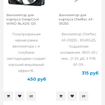
Вентилятор для
Вентилятор для
корпуса DeepCool
корпуса Chieftec AF-
WIND BLADE 120
0925S
Полупрозрачная
Вентилятор Chieftec
черная рамка
AF-0925S , 90х90х25,
вентилятора с 4
подшипник
голубыми
скольжения, 1800 об./
светодиодами создает
мин., 21-24 дБ, 3 PIN.
хороший визуальный
AF-09..
эффектВ..
315 руб
450 руб