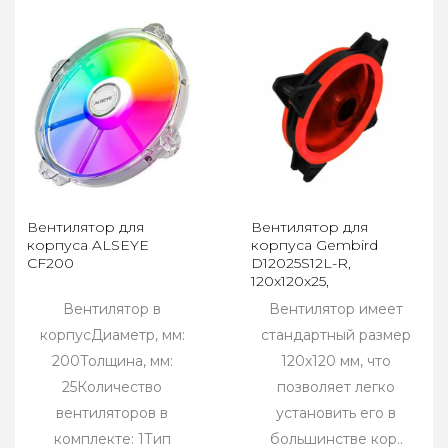
Вентилятор для
Вентилятор для
корпуса ALSEYE
корпуса Gembird
CF200
D12025S12L-R,
120x120x25,
гидродинамический,
Вентилятор в
Вентилятор имеет
3pin/Molex, FRGB
корпусДиаметр, мм:
красный
стандартный размер
200Толщина, мм:
120x120 мм, что
25Количество
позволяет легко
вентиляторов в
установить его в
комплекте: 1Тип
большинстве кор..