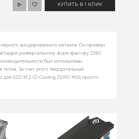
КУПИТЬ В 1 КЛИК
 черного анодированного металла. Он призван
лагодаря универсальному форм-фактору 2280
роизводительности был использован
тепла. За счет этого твердотельный
р для SSD M.2 ID-Cooling ZERO M05 просто: