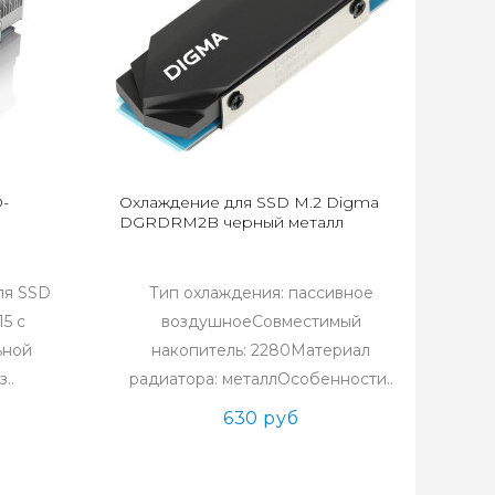
-
Охлаждение для SSD M.2 Digma
DGRDRM2B черный металл
ля SSD
Тип охлаждения: пассивное
15 с
воздушноеСовместимый
ьной
накопитель: 2280Материал
..
радиатора: металлОсобенности..
630 руб