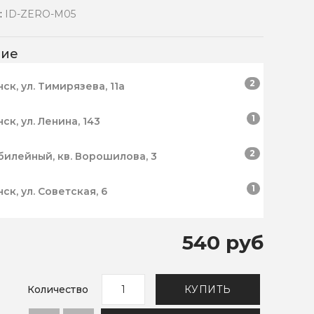
:
ID-ZERO-M05
чие
2
нск, ул. Тимирязева, 11а
1
нск, ул. Ленина, 143
2
билейный, кв. Ворошилова, 3
1
нск, ул. Советская, 6
540 руб
Количество
КУПИТЬ