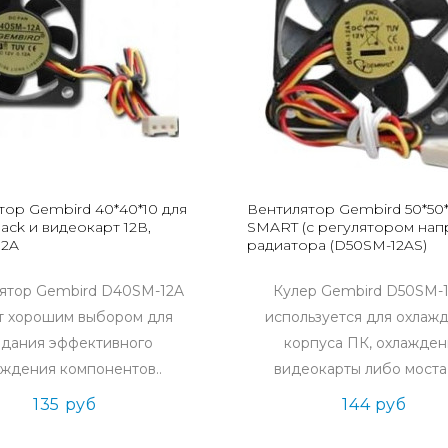
тор Gembird 40*40*10 для
Вентилятор Gembird 50*50*
ack и видеокарт 12В,
SMART (с регулятором напр
12A
радиатора (D50SM-12AS)
ятор Gembird D40SM-12A
Кулер Gembird D50SM-
т хорошим выбором для
используется для охлаж
здания эффективного
корпуса ПК, охлажде
аждения компонентов..
видеокарты либо моста 
135 руб
144 руб