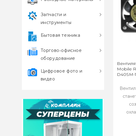
Запчасти и
инструменты
Бытовая техника
Торгово‑офисное
оборудование
Вентиля
Mobile R
Цифровое фото и
D40SM-
видео
Вентил
стане
со
охл