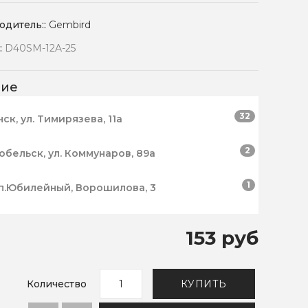
одитель::
Gembird
:
D40SM-12A-25
чие
32
нск, ул. Тимирязева, 11а
2
робельск, ул. Коммунаров, 89а
1
п.Юбилейный, Ворошилова, 3
153 руб
Количество
КУПИТЬ