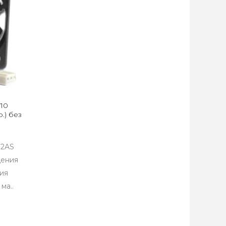
10
.) без
12AS
дения
ния
ма..